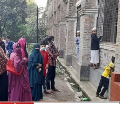
ger
e