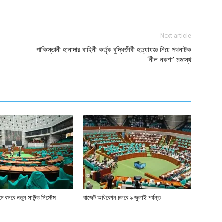
ger
e
Next article
পাকিস্তানী হানাদার বাহিনী কর্তৃক বুদ্ধিজীবী হত্যাযজ্ঞ নিয়ে পথনাটক
‘নীল নকশা’ মঞ্চস্থ
 বসবে নতুন সাউন্ড সিস্টেম
বাজেট অধিবেশন চলবে ৯ জুলাই পর্যন্ত