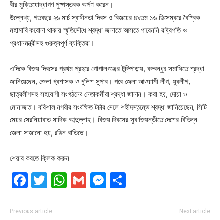
বীর মুক্তিযোদ্ধাগণ পুষ্পস্তবক অর্পণ করেন।
উল্লেখ্য, গতবছর ২৬ মার্চ স্বাধীনতা দিবস ও বিজয়ের ৪৯তম ১৬ ডিসেম্বরে বৈশ্বিক
মহামারি করোনা থাকায় স্মৃতিসৌধে শ্রদ্ধা জানাতে আসতে পারেননি রাষ্ট্রপতি ও
প্রধানমন্ত্রীসহ গুরুত্বপূর্ণ ব্যক্তিরা।
এদিকে বিজয় দিবসের প্রথম প্রহরে গোপালগঞ্জের টুঙ্গিপাড়ায়, বঙ্গবন্ধুর সমাধিতে শ্রদ্ধা
জানিয়েছেন, জেলা প্রশাসক ও পুলিশ সুপার। পরে জেলা আওয়ামী লীগ, যুবলীগ,
ছাত্রলীগসহ সহযোগী সংগঠনের নেতাকর্মীরা শ্রদ্ধা জানান। করা হয়, দোয়া ও
মোনাজাত। বরিশাল নগরীর সংরক্ষিত টর্চার সেলে শহীদস্তম্ভে শ্রদ্ধা জানিয়েছেন, সিটি
মেয়র সেরনিয়াবাত সাদিক আব্দুল্লাহ। বিজয় দিবসের সুবর্ণজয়ন্তীতে দেশের বিভিন্ন
জেলা সাজানো হয়, রঙিন বাতিতে।
শেয়ার করতে ক্লিক করুন
Facebook
Twitter
WhatsApp
Gmail
Messenger
Share
Previous article
Next article