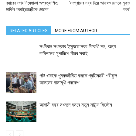
র‌্যাবের ওপর নিষেধাজ্ঞা অপ্রত্যাশিত,
‘সংগ্রামের মধ্য দিয়ে আবারও দেশকে মুক্ত
মার্কিন পররাষ্ট্রমন্ত্রীকে মোমেন
করব’
RELATED ARTICLES
MORE FROM AUTHOR
সংবিধান সংস্কার ইস্যুতে সরব বিরোধী দল, অন্য
কমিশনের সুপারিশে নীরব সবাই
পাট খাতকে পুনরুজ্জীবিত করতে প্রতিমন্ত্রী শরীফুল
আলমের নানামুখী পদক্ষেপ
আগামী বছর সংসদে বসবে নতুন সাউন্ড সিস্টেম