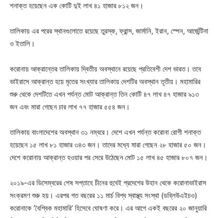
শনাক্ত হয়েছেন এক কোটি দুই লাখ ৪১ হাজার ৮১২ জন।
তালিকায় এর পরের স্থানগুলোতে রয়েছে তুরস্ক, ফ্রান্স, জার্মানি, ইরান, স্পেন, আর্জেন্টিনা
ও ইতালি।
করোনায় আক্রান্তের তালিকায় দ্বিতীয় অবস্থানে রয়েছে প্রতিবেশী দেশ ভারত। তবে
ভাইরাসে আক্রান্ত হয়ে মৃতের সংখ্যার তালিকায় দেশটির অবস্থান তৃতীয়। মহামারির
শুরু থেকে দেশটিতে এখন পর্যন্ত মোট আক্রান্ত তিন কোটি ৪৭ লাখ ৪৭ হাজার ৯১৩
জন এবং মারা গেছেন চার লাখ ৭৭ হাজার ৫৫৪ জন।
তালিকায় বাংলাদেশের অবস্থান ৩১ নম্বরে। দেশে এখন পর্যন্ত করোনা রোগী শনাক্ত
হয়েছেন ১৫ লাখ ৮১ হাজার ৩৪৩ জন। তাদের মধ্যে মারা গেছেন ২৮ হাজার ৫০ জন।
দেশে করোনায় আক্রান্ত হওয়ার পর সেরে উঠেছেন মোট ১৫ লাখ ৪৫ হাজার ৮০৭ জন।
২০১৯-এর ডিসেম্বরের শেষ সপ্তাহে চীনের হুবেই প্রদেশের উহান থেকে করোনাভাইরাস
সংক্রমণ শুরু হয়। এরপর গত বছরের ১১ মার্চ বিশ্ব স্বাস্থ্য সংস্থা (ডব্লিউএইচও)
করোনাকে ‘বৈশ্বিক মহামারি’ হিসেবে ঘোষণা করে। এর আগে একই বছরের ২০ জানুয়ারি