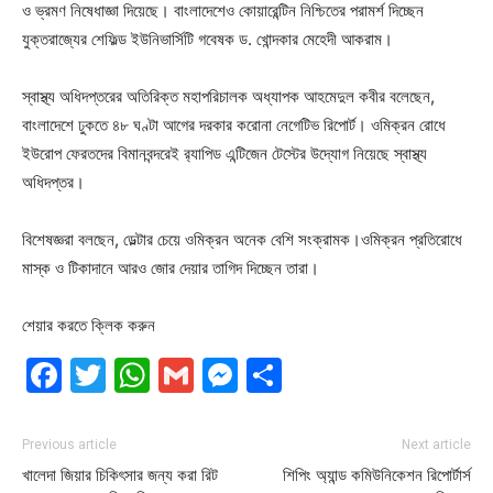
ও ভ্রমণ নিষেধাজ্ঞা দিয়েছে। বাংলাদেশেও কোয়ারেন্টিন নিশ্চিতের পরামর্শ দিচ্ছেন
যুক্তরাজ্যের শেফিল্ড ইউনিভার্সিটি গবেষক ড. খোন্দকার মেহেদী আকরাম।
স্বাস্থ্য অধিদপ্তরের অতিরিক্ত মহাপরিচালক অধ্যাপক আহমেদুল কবীর বলেছেন,
বাংলাদেশে ঢুকতে ৪৮ ঘণ্টা আগের দরকার করোনা নেগেটিভ রিপোর্ট। ওমিক্রন রোধে
ইউরোপ ফেরতদের বিমানবন্দরেই র‍্যাপিড এন্টিজেন টেস্টের উদ্যোগ নিয়েছে স্বাস্থ্য
অধিদপ্তর।
বিশেষজ্ঞরা বলছেন, ডেল্টার চেয়ে ওমিক্রন অনেক বেশি সংক্রামক।ওমিক্রন প্রতিরোধে
মাস্ক ও টিকাদানে আরও জোর দেয়ার তাগিদ দিচ্ছেন তারা।
শেয়ার করতে ক্লিক করুন
Facebook
Twitter
WhatsApp
Gmail
Messenger
Share
Previous article
Next article
খালেদা জিয়ার চিকিৎসার জন্য করা রিট
শিপিং অ্যান্ড কমিউনিকেশন রিপোর্টার্স