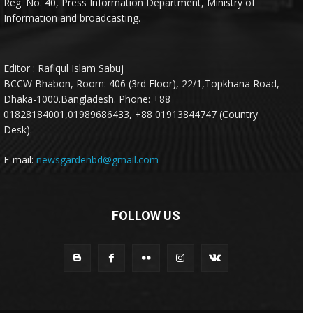
Reg. No. 40, Press Information Department, Ministry of
Information and broadcasting.
Editor : Rafiqul Islam Sabuj
BCCW Bhabon, Room: 406 (3rd Floor), 22/1,Topkhana Road,
Dhaka-1000.Bangladesh. Phone: +88
01828184001,01989686433, +88 01913844747 (Country
Desk).
E-mail:
newsgardenbd@gmail.com
FOLLOW US