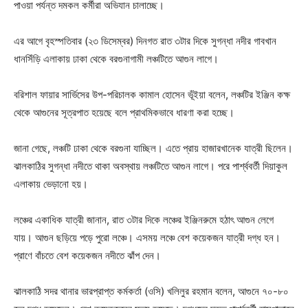
পাওয়া পর্যন্ত দমকল কর্মীরা অভিযান চালাচ্ছে।
এর আগে বৃহস্পতিবার (২৩ ডিসেম্বর) দিনগত রাত ৩টার দিকে সুগন্ধা নদীর গাবখান
ধানসিঁড়ি এলাকায় ঢাকা থেকে বরগুনাগামী লঞ্চটিতে আগুন লাগে।
বরিশাল ফায়ার সার্ভিসের উপ-পরিচালক কামাল হোসেন ভূঁইয়া বলেন, লঞ্চটির ইঞ্জিন কক্ষ
থেকে আগুনের সূত্রপাত হয়েছে বলে প্রাথমিকভাবে ধারণা করা হচ্ছে।
জানা গেছে, লঞ্চটি ঢাকা থেকে বরগুনা যাচ্ছিল। এতে প্রায় হাজারখানেক যাত্রী ছিলেন।
ঝালকাঠির সুগন্ধা নদীতে থাকা অবস্থায় লঞ্চটিতে আগুন লাগে। পরে পার্শ্ববর্তী দিয়াকুল
এলাকায় ভেড়ানো হয়।
লঞ্চের একাধিক যাত্রী জানান, রাত ৩টার দিকে লঞ্চের ইঞ্জিনরুমে হঠাৎ আগুন লেগে
যায়। আগুন ছড়িয়ে পড়ে পুরো লঞ্চে। এসময় লঞ্চে বেশ কয়েকজন যাত্রী দগ্ধ হন।
প্রাণে বাঁচতে বেশ কয়েকজন নদীতে ঝাঁপ দেন।
ঝালকাঠি সদর থানার ভারপ্রাপ্ত কর্মকর্তা (ওসি) খলিলুর রহমান বলেন, আগুনে ৭০-৮০