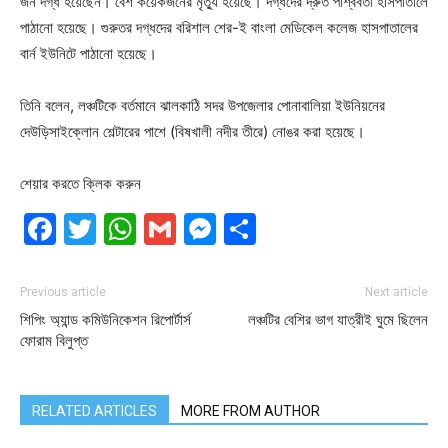
জন দগ্ধ হয়েছেন। বেশ কয়েকজনের মৃত্যু হয়েছে। দগ্ধদের দ্রুত পার্শ্ববর্তী হাসপাতালে
পাঠানো হয়েছে। গুরুতর দগ্ধদের বরিশাল শের-ই বাংলা মেডিকেল কলেজ হাসপাতালের
বার্ন ইউনিটে পাঠানো হয়েছে।
তিনি বলেন, লঞ্চটিকে বর্তমানে ঝালকাঠি সদর উপজেলার পোনাবালিয়া ইউনিয়নের
দেউড়িসাইক্লোন শেল্টারের পাশে (বিষখালী নদীর তীরে) নোঙর করা হয়েছে।
শেয়ার করতে ক্লিক করুন
Facebook
Twitter
WhatsApp
Gmail
Messenger
Share
Previous article
Next article
শিপিং অ্যান্ড কমিউনিকেশন রিপোর্টার্স
লঞ্চটির বেশির ভাগ যাত্রীই ঘুমে ছিলেন
ফোরাম বিলুপ্ত
RELATED ARTICLES
MORE FROM AUTHOR