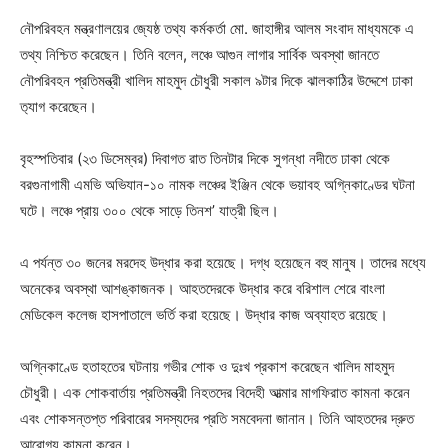
নৌপরিবহন মন্ত্রণালয়ের জ্যেষ্ঠ তথ্য কর্মকর্তা মো. জাহাঙ্গীর আলম সংবাদ মাধ্যমকে এ
তথ্য নিশ্চিত করেছেন। তিনি বলেন, লঞ্চে আগুন লাগার সার্বিক অবস্থা জানতে
নৌপরিবহন প্রতিমন্ত্রী খালিদ মাহমুদ চৌধুরী সকাল ৯টার দিকে ঝালকাঠির উদ্দেশে ঢাকা
ত‍্যাগ করেছেন।
বৃহস্পতিবার (২৩ ডিসেম্বর) দিবাগত রাত তিনটার দিকে সুগন্ধা নদীতে ঢাকা থেকে
বরগুনাগামী এমভি অভিযান-১০ নামক লঞ্চের ইঞ্জিন থেকে ভয়াবহ অগ্নিকাণ্ডের ঘটনা
ঘটে। লঞ্চে প্রায় ৩০০ থেকে সাড়ে তিনশ’ যাত্রী ছিল।
এ পর্যন্ত ৩০ জনের মরদেহ উদ্ধার করা হয়েছে। দগ্ধ হয়েছেন বহু মানুষ। তাদের মধ্যে
অনেকের অবস্থা আশঙ্কাজনক। আহতদেরকে উদ্ধার করে বরিশাল শেরে বাংলা
মেডিকেল কলেজ হাসপাতালে ভর্তি করা হয়েছে। উদ্ধার কাজ অব্যাহত রয়েছে।
অগ্নিকাণ্ডে হতাহতের ঘটনায় গভীর শোক ও দুঃখ প্রকাশ করেছেন খালিদ মাহমুদ
চৌধুরী। এক শোকবার্তায় প্রতিমন্ত্রী নিহতদের বিদেহী আত্মার মাগফিরাত কামনা করেন
এবং শোকসন্তপ্ত পরিবারের সদস্যদের প্রতি সমবেদনা জানান। তিনি আহতদের দ্রুত
আরোগ‍্য কামনা করেন।