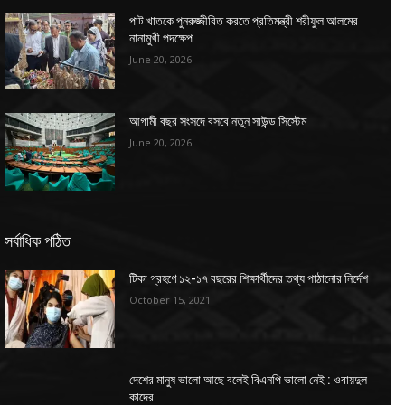
পাট খাতকে পুনরুজ্জীবিত করতে প্রতিমন্ত্রী শরীফুল আলমের
নানামুখী পদক্ষেপ
June 20, 2026
আগামী বছর সংসদে বসবে নতুন সাউন্ড সিস্টেম
June 20, 2026
সর্বাধিক পঠিত
টিকা গ্রহণে ১২-১৭ বছরের শিক্ষার্থীদের তথ্য পাঠানোর নির্দেশ
October 15, 2021
দেশের মানুষ ভালো আছে বলেই বিএনপি ভালো নেই : ওবায়দুল
কাদের