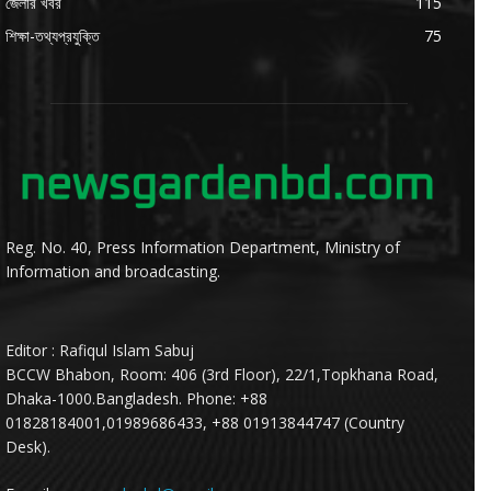
জেলার খবর
115
শিক্ষা-তথ্যপ্রযুক্তি
75
Reg. No. 40, Press Information Department, Ministry of
Information and broadcasting.
Editor : Rafiqul Islam Sabuj
BCCW Bhabon, Room: 406 (3rd Floor), 22/1,Topkhana Road,
Dhaka-1000.Bangladesh. Phone: +88
01828184001,01989686433, +88 01913844747 (Country
Desk).