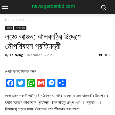
Home
জাতীয়
জাতীয়
প্রধান খবর
লঞ্চে আগুন: ঝালকাঠির উদ্দেশে
নৌপরিবহন প্রতিমন্ত্রী
By
editorng
-
December 24, 2021
3855
শেয়ার করতে ক্লিক করুন
Facebook
Twitter
WhatsApp
Gmail
Messenger
Share
লঞ্চে আগুন পরবর্তী পরিস্থিতি পর্যবেক্ষণ ও সার্বিক অবস্থা জানতে ঝালকাঠির উদ্দেশে ঢাকা
ত্যাগ করেছেন নৌপরিবহন প্রতিমন্ত্রী খালিদ মাহমুদ চৌধুরী এমপি। শুক্রবার (২৪
ডিসেম্বর) দুপুরের মধ‍্যে ঘটনাস্থলে তার পৌঁছানোর কথা রয়েছে