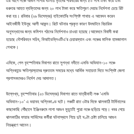
এর আগে লঞ্চে আগুন লাগার ঘটনায় মৃতদের পরিবারের জন্য ৫০ লাখ টাকা করে এবং
গুরুতর আহত ব্যক্তিদের জন্য ২০ লাখ টাকা করে ক্ষতিপূরণ দেয়ার নির্দেশনা চেয়ে রিট
করা হয়। রবিবার (২৬ ডিসেম্বর) হাইকোর্টের সংশ্লিষ্ট শাখায় এ আবেদন করেন
আইনজীবী ইউনুছ আলী আকন্দ। রিটে ঘটনার প্রকৃত কারণ উদঘাটনে বিচারিক
অনুসন্ধানের জন্য কমিশন গঠনের নির্দেশনাও চাওয়া হয়েছে।আবেদনে বিবাদী করা
হয়েছে নৌপরিবহন সচিব, বিআইডব্লিওটিএ’র চেয়ারম্যান এবং লঞ্চের মালিক হামজালাল
শেখকে।
এদিকে, গেল বৃহস্পতিবার দিবাগত রাতে সুগন্ধা নদীতে এমভি অভিযান-১০ লঞ্চে
অগ্নিকান্ডে ক্ষতিগ্রস্তদের দ্রুততম সময়ের মধ্যে আর্থিক সহায়তা দিতে সংশ্লিষ্ট জেলা
প্রশাসকদেরও নির্দেশ দেয় আদালত।
উল্লেখ্য, বৃহস্পতিবার (২৩ ডিসেম্বর) দিবাগত রাতে যাত্রীবাহী লঞ্চ ‘এমভি
অভিযান-১০’ এ ভয়াবহ অগ্নিকাণ্ড ঘটে। লঞ্চটি রাত ৩টার দিকে ঝালকাঠি টার্মিনালের
কাছাকাছি পৌঁছালে ইঞ্জিনরুমে লাগা আগুন মুহূর্তেই পুরো লঞ্চে ছড়িয়ে পড়ে। খবর পেয়ে
ঝালকাঠির ফায়ার সার্ভিসের কর্মীরা ঘটনাস্থলে গিয়ে দুই ঘণ্টা চেষ্টা চালিয়ে আগুন
নিয়ন্ত্রণে আনেন।