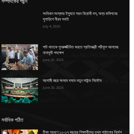
সম্পাদকের পছন্দ
সংবিধান সংস্কার ইস্যুতে সরব বিরোধী দল, অন্য কমিশনের
সুপারিশে নীরব সবাই
July 4, 2026
পাট খাতকে পুনরুজ্জীবিত করতে প্রতিমন্ত্রী শরীফুল আলমের
নানামুখী পদক্ষেপ
June 20, 2026
আগামী বছর সংসদে বসবে নতুন সাউন্ড সিস্টেম
June 20, 2026
সর্বাধিক পঠিত
টিকা গ্রহণে ১২-১৭ বছরের শিক্ষার্থীদের তথ্য পাঠানোর নির্দেশ