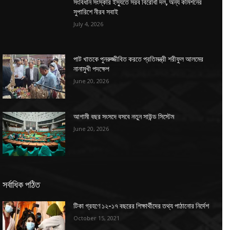
সংবিধান সংস্কার ইস্যুতে সরব বিরোধী দল, অন্য কমিশনের
সুপারিশে নীরব সবাই
July 4, 2026
পাট খাতকে পুনরুজ্জীবিত করতে প্রতিমন্ত্রী শরীফুল আলমের
নানামুখী পদক্ষেপ
June 20, 2026
আগামী বছর সংসদে বসবে নতুন সাউন্ড সিস্টেম
June 20, 2026
সর্বাধিক পঠিত
টিকা গ্রহণে ১২-১৭ বছরের শিক্ষার্থীদের তথ্য পাঠানোর নির্দেশ
October 15, 2021