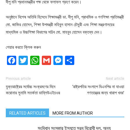
দীপু মনি প্রধানমন্ত্রীর পক্ষ থেকে ফলাফল গ্রহণ করেন।
অনুষ্ঠানে বিশেষ অতিথি হিসেবে শিক্ষামন্ত্রী ডা. দীপু মনি, প্রাথমিক ও গণশিক্ষা প্রতিমন্ত্রী
মো. জাকির হোসেন, শিক্ষা উপমন্ত্রী মহিবুল হাসান চৌধুরী এবং শিক্ষা মন্ত্রণালয়ের
মাধ্যমিক ও উচ্চশিক্ষা বিভাগের সচিব মো. মাহবুব হোসেন বক্তব্য দেন।
শেয়ার করতে ক্লিক করুন
Facebook
Twitter
WhatsApp
Gmail
Messenger
Share
Previous article
Next article
যুক্তরাষ্ট্রের সর্বোচ্চ সংক্রমণের দিনে
‘রাষ্ট্রপতির সংলাপে বিএনপির না যাওয়া
করোনার সুনামি সতর্কতা ডাব্লিউএইচওর
গণতন্ত্রের জন্য খারাপ খবর’
RELATED ARTICLES
MORE FROM AUTHOR
সংবিধান সংস্কার ইস্যুতে সরব বিরোধী দল, অন্য