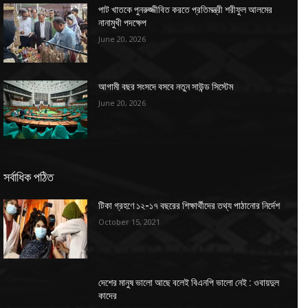
পাট খাতকে পুনরুজ্জীবিত করতে প্রতিমন্ত্রী শরীফুল আলমের
নানামুখী পদক্ষেপ
June 20, 2026
আগামী বছর সংসদে বসবে নতুন সাউন্ড সিস্টেম
June 20, 2026
সর্বাধিক পঠিত
টিকা গ্রহণে ১২-১৭ বছরের শিক্ষার্থীদের তথ্য পাঠানোর নির্দেশ
October 15, 2021
দেশের মানুষ ভালো আছে বলেই বিএনপি ভালো নেই : ওবায়দুল
কাদের