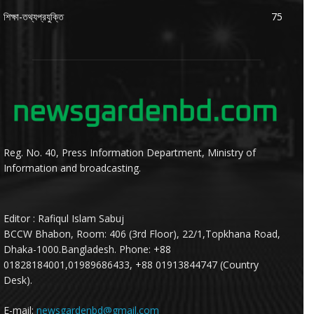
শিক্ষা-তথ্যপ্রযুক্তি
75
Reg. No. 40, Press Information Department, Ministry of
Information and broadcasting.
Editor : Rafiqul Islam Sabuj
BCCW Bhabon, Room: 406 (3rd Floor), 22/1,Topkhana Road,
Dhaka-1000.Bangladesh. Phone: +88
01828184001,01989686433, +88 01913844747 (Country
Desk).
E-mail:
newsgardenbd@gmail.com