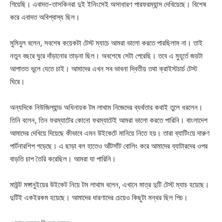
গিয়েছি। এবাদত-তাসকিনরা দুই ইনিংসেই অসাধারণ পারফরম্যান্স দেখিয়েছে। বিশেষ
করে এবাদত অবিশ্বাস্য ছিল।
মুমিনুল বলেন, সবশেষ কয়েকটা টেস্ট ম্যাচে আমরা ভালো করতে পারছিলাম না। তাই
নতুন বছরে ঘুরে দাঁড়ানোর তাড়না ছিল। অবশেষে সেটা পেরেছি। তবে এ মুহূর্তে জয়টা
আপাতত ভুলে যেতে চাই। আমাদের এখন সব ভাবনা দ্বিতীয় তথা ক্রাইস্টচার্চ টেস্ট
ঘিরে।
অন্যদিকে নিউজিল্যান্ড অধিনায়ক টম লাথাম নিজেদের ব্যর্থতার কথাই তুলে ধরলেন।
তিনি বলেন, তিন ফরম্যাটের কোনো ফরম্যাটেই আমরা ভালো করতে পারিনি। বাংলাদেশ
আমাদের দেখিয়ে দিয়েছে কীভাবে এমন উইকেটে মানিয়ে নিতে হয়। তারা ব্যাটিংয়ে দারুণ
পার্টনারশিপ গড়েছে। এ ছাড়া বল হাতেও আঁটসাঁট বোলিং করে আমাদের ব্যাটারদের ওপর
বাড়তি চাপ তৈরি করেছিল। আমরা যা পারিনি।
মাউন্ট মঙ্গানুইয়ের উইকেট নিয়ে টম লাথাম বলেন, এখানে মাত্র দুটি টেস্ট ম্যাচ হয়েছে।
দুটিই একইরকম হয়েছে। আমাদের ধারণাদের চেয়েও কিছুটা মন্থর ছিল পিচ।