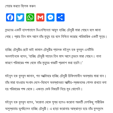
শেয়ার করতে ক্লিক করুন
Facebook
Twitter
WhatsApp
Gmail
Messenger
Share
লন্ডনের একটি হাসপাতালে বিএনপিনেতা আবুল হারিছ চৌধুরী মারা গেছেন বলে জানা
গেছে। প্রায় তিন মাস আগে তাঁর মৃত্যু হয় বলে নিশ্চিত করেছে পারিবারিক একটি সূত্র।
হারিছ চৌধুরীর ছোট ভাই কামাল চৌধুরীর শ্যালক মইনুল হক বুলবুল এনটিভি
অনলাইনকে বলেন, ‘হারিছ চৌধুরী সাহেব তিন মাস আগে লন্ডনে মারা গেছেন। নানা
কারণে পরিবারের পক্ষ থেকে তাঁর মৃত্যুর খবরটি প্রকাশ করা হয়নি।’
মইনুল হক বুলবুল জানান, গত অক্টোবরে হারিছ চৌধুরী চিকিৎসাধীন অবস্থায় মারা যান।
তাঁর মারা যাওয়ার সংবাদ দেশে-বিদেশে অবস্থানরত আত্মীয়-স্বজনদের গোপন রাখতে বলা
হয় পরিবারের পক্ষ থেকে। এজন্য কেউ বিষয়টি নিয়ে মুখ খোলেনি।
মইনুল হক বুলবুল বলেন, ‘করোনা থেকে সুস্থ হলেও করোনা পরবর্তী বেশকিছু শারীরিক
অসুস্থতায় ভুগছিলেন হারিছ চৌধুরী। এ ছাড়া করোনায় আক্রান্ত হয়ে তাঁর ফুসফুসে