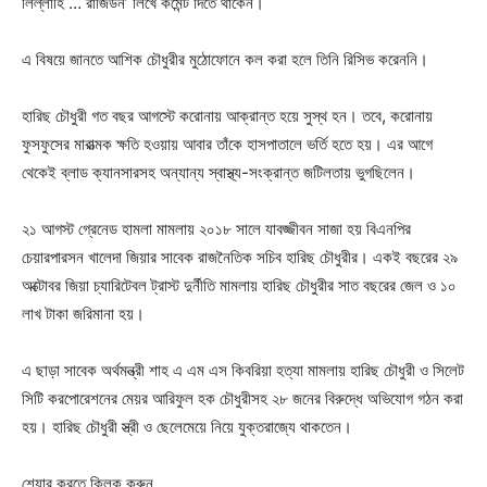
লিল্লাহি … রাজিউন’ লিখে কমেন্ট দিতে থাকেন।
এ বিষয়ে জানতে আশিক চৌধুরীর মুঠোফোনে কল করা হলে তিনি রিসিভ করেননি।
হারিছ চৌধুরী গত বছর আগস্টে করোনায় আক্রান্ত হয়ে সুস্থ হন। তবে, করোনায়
ফুসফুসের মারাত্মক ক্ষতি হওয়ায় আবার তাঁকে হাসপাতালে ভর্তি হতে হয়। এর আগে
থেকেই ব্লাড ক্যানসারসহ অন্যান্য স্বাস্থ্য-সংক্রান্ত জটিলতায় ভুগছিলেন।
২১ আগস্ট গ্রেনেড হামলা মামলায় ২০১৮ সালে যাবজ্জীবন সাজা হয় বিএনপির
চেয়ারপারসন খালেদা জিয়ার সাবেক রাজনৈতিক সচিব হারিছ চৌধুরীর। একই বছরের ২৯
অক্টোবর জিয়া চ্যারিটেবল ট্রাস্ট দুর্নীতি মামলায় হারিছ চৌধুরীর সাত বছরের জেল ও ১০
লাখ টাকা জরিমানা হয়।
এ ছাড়া সাবেক অর্থমন্ত্রী শাহ এ এম এস কিবরিয়া হত্যা মামলায় হারিছ চৌধুরী ও সিলেট
সিটি করপোরেশনের মেয়র আরিফুল হক চৌধুরীসহ ২৮ জনের বিরুদ্ধে অভিযোগ গঠন করা
হয়। হারিছ চৌধুরী স্ত্রী ও ছেলেমেয়ে নিয়ে যুক্তরাজ্যে থাকতেন।
শেয়ার করতে ক্লিক করুন