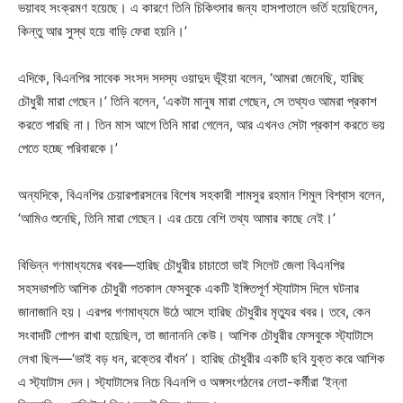
ভয়াবহ সংক্রমণ হয়েছে। এ কারণে তিনি চিকিৎসার জন্য হাসপাতালে ভর্তি হয়েছিলেন,
কিন্তু আর সুস্থ হয়ে বাড়ি ফেরা হয়নি।’
এদিকে, বিএনপির সাবেক সংসদ সদস্য ওয়াদুদ ভূঁইয়া বলেন, ‘আমরা জেনেছি, হারিছ
চৌধুরী মারা গেছেন।’ তিনি বলেন, ‘একটা মানুষ মারা গেছেন, সে তথ্যও আমরা প্রকাশ
করতে পারছি না। তিন মাস আগে তিনি মারা গেলেন, আর এখনও সেটা প্রকাশ করতে ভয়
পেতে হচ্ছে পরিবারকে।’
অন্যদিকে, বিএনপির চেয়ারপারসনের বিশেষ সহকারী শামসুর রহমান শিমুল বিশ্বাস বলেন,
‘আমিও শুনেছি, তিনি মারা গেছেন। এর চেয়ে বেশি তথ্য আমার কাছে নেই।’
বিভিন্ন গণমাধ্যমের খবর—হারিছ চৌধুরীর চাচাতো ভাই সিলেট জেলা বিএনপির
সহসভাপতি আশিক চৌধুরী গতকাল ফেসবুকে একটি ইঙ্গিতপূর্ণ স্ট্যাটাস দিলে ঘটনার
জানাজানি হয়। এরপর গণমাধ্যমে উঠে আসে হারিছ চৌধুরীর মৃত্যুর খবর। তবে, কেন
সংবাদটি গোপন রাখা হয়েছিল, তা জানাননি কেউ। আশিক চৌধুরীর ফেসবুকে স্ট্যাটাসে
লেখা ছিল—‘ভাই বড় ধন, রক্তের বাঁধন’। হারিছ চৌধুরীর একটি ছবি যুক্ত করে আশিক
এ স্ট্যাটাস দেন। স্ট্যাটাসের নিচে বিএনপি ও অঙ্গসংগঠনের নেতা-কর্মীরা ‘ইন্না