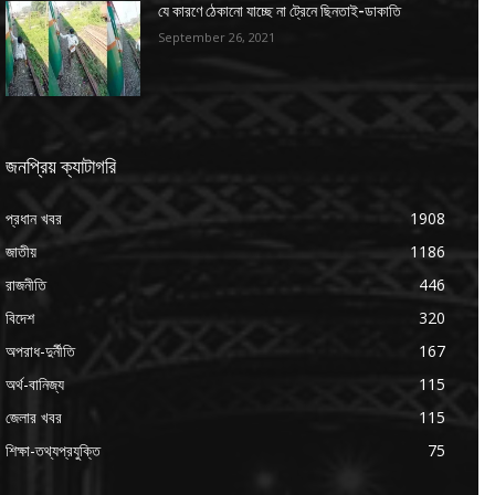
যে কারণে ঠেকানো যাচ্ছে না ট্রেনে ছিনতাই-ডাকাতি
September 26, 2021
জনপ্রিয় ক্যাটাগরি
প্রধান খবর
1908
জাতীয়
1186
রাজনীতি
446
বিদেশ
320
অপরাধ-দুর্নীতি
167
অর্থ-বানিজ্য
115
জেলার খবর
115
শিক্ষা-তথ্যপ্রযুক্তি
75