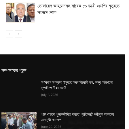
তোফায়েল আহমেদসহ সাবেক ১৬ মন্ত্রী-এমপির মৃত্যুতে
সংসদে শোক
সম্পাদকের পছন্দ
সংবিধান সংস্কার ইস্যুতে সরব বিরোধী দল, অন্য কমিশনের
সুপারিশে নীরব সবাই
July 4, 2026
পাট খাতকে পুনরুজ্জীবিত করতে প্রতিমন্ত্রী শরীফুল আলমের
নানামুখী পদক্ষেপ
June 20, 2026