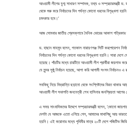
আওয়ামী লীগের যুগ্ম সাধারণ সম্পাদক, তথ্য ও সম্প্রচারমন্ত্রী ড
থেকে শুরু করে নির্বাচনের দিন পর্যন্ত কোনো ধরনের বিশৃঙ্খলা 
চমৎকার হবে।’
আজ সোমবার জাতীয় প্রেসক্লাবে দৈনিক ভোরের আকাশ পত্রিকার নবরূ
ড. হাছান মাহমুদ বলেন, গতকাল নারায়ণগঞ্জ সিটি করপোরেশন নির্বাচন 
নির্বাচনের দিন পর্যন্ত কোনো ধরনের বিশৃঙ্খলা হয়নি। সারা দেশে যে
হয়েছে। পাঁচটির মধ্যে চারটিতে আওয়ামী লীগ প্রার্থীরা জয়লাভ কর
যে সুন্দর সুষ্ঠু নির্বাচন হয়েছে, আশা করি আগামী সংসদ নির্বাচনও
সবকিছু নিয়ে বিভ্রান্তি ছড়ানো থেকে সংশ্লিষ্টদের বিরত থাকার আহ
আওয়ামী লীগ সভাপতি জননেত্রী শেখ হাসিনার জনপ্রিয়তা আগের 
এ সময় সাংবাদিকদের উদ্দেশে সম্প্রচারমন্ত্রী বলেন, ‘কোনো জায়
দেশটা যে আজকে এতো এগিয়ে গেল, আমাদের মাথাপিছু আয় ভারতকেও
হয়নি। এই করোনার মধ্যে পৃথিবীর মাত্র ২০টি দেশে পজিটিভ জিডি