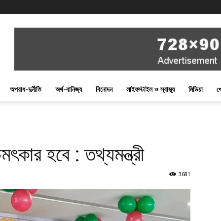
অপরাধ-দুর্নীতি
অর্থ-বানিজ্য
বিনোদন
লাইফস্টাইল ও স্বাস্থ্য
মিডিয়া
খ
ৎকার হবে : তথ্যমন্ত্রী
3681