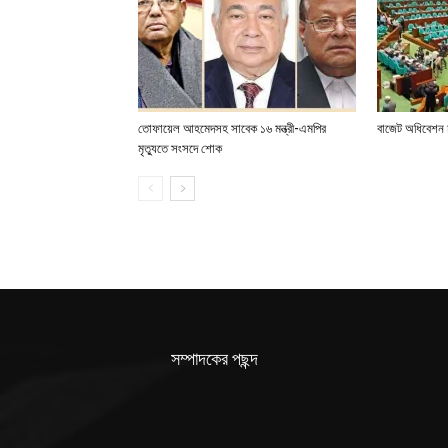
তোফায়েল আহমেদসহ সাবেক ১৬ মন্ত্রী-এমপির
বাজেট অধিবেশন চ
মৃত্যুতে সংসদে শোক
সম্পাদকের পছন্দ