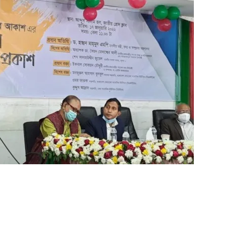
ger
e