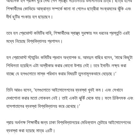
আবাসিক হল প্রাঙ্গন ঘুরে দেখা গেল স্বাস্থ্য সচেতনতায় উদাসীনতার চিত্র। ছাত্র হলের
শিক্ষার্থীদের কোভিডে আক্রান্ত সম্পর্কে জানা না গেলেও ছাত্রীরা সংক্রমনের ঝুঁকি এবং
দীর্ঘ ছুটির শংকায় হল ছাড়ছেন।
তবে হল প্রেভোস্ট কমিটির দাবি, শিক্ষার্থীদের স্বাস্থ্য সুরক্ষায় সব ধরনের প্রস্তুতি এরই
মধ্যে নিয়েছে বিশ্ববিদ্যালয় প্রশাসন।
হল প্রোভোস্ট স্ট্যান্ডিং কমিটির প্রধান অধ্যাপক ড. আবদুল বাছির বলেন, ‘মাঝে কিছুটা
শিথিলতা হয়েছিল এটা অস্বীকার করার কোনো উপায় নেই। তবে ইদানীং লক্ষ্য করা
যাচ্ছে যে হলগুলোতে মাস্ক পরিধান করার বিষয়টি তুলনামূলকভাবে বেড়েছে।’
তিনি আরও বলেন, ‘হলগুলোতে আইসোলেশনের ব্যবস্থা খুবই কম। এবং সেখানে
দেখাশোনা করার মতো লোকবল নেই। তাই একটা ঝুকিঁ থেকে যায়। ফলে চিকিৎসক এবং
হাসপাতালের ব্যবস্থা বিশ্ববিদ্যালয় করে রেখেছে।’
প্রায় অর্ধলক্ষ শিক্ষার্থীর জন্য ঢাকা বিশ্ববিদ্যালয়ের মেডিক্যাল সেন্টারে আইসোলেশনের
ব্যবস্থা করা হয়েছে মাত্র ২৪টি।