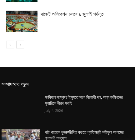
বাজেট অধিবেশন চলবে ৯ জুলাই পর্যন্ত
সম্পাদকের পছন্দ
সংবিধান সংস্কার ইস্যুতে সরব বিরোধী দল, অন্য কমিশনের
সুপারিশে নীরব সবাই
July 4, 2026
পাট খাতকে পুনরুজ্জীবিত করতে প্রতিমন্ত্রী শরীফুল আলমের
নানামুখী পদক্ষেপ