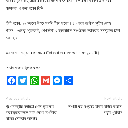
রোববার (৩০ জানুয়ারি) রাজধানীর মহাখালীতে করোনার পরিস্থিতি নিয়ে এক সংবাদ
সম্মেলনে এ কথা বলেন তিনি।
তিনি বলেন, ১২ বছরের উপরে সবাই টিকা পাবেন। ৪০ বছর বয়সীরা বুস্টার ডোজ
পাবেন। এছাড়া শ্রমজীবী, পেশাজীবী ও ব্যবসায়ীক সংগঠনের সহায়তায় সদস্যদের টিকা
দেয়া হবে।
ভ্রাম্যমাণ মানুষদের জনসনের টিকা দেয়া হবে বলে জানান স্বাস্থ্যমন্ত্রী।
শেয়ার করতে ক্লিক করুন
Facebook
Twitter
WhatsApp
Gmail
Messenger
Share
Previous article
Next article
প্রধানমন্ত্রীর সহায়তা পেলে জুয়েলারি
আগামী দুই সপ্তাহে ঢাকার বাইরে করোনা
ইন্ডাস্ট্রিতে বদলে যাবে দেশের অর্থনীতি:
বাড়ার পূর্বাভাস
সায়েম সোবহান আনভীর