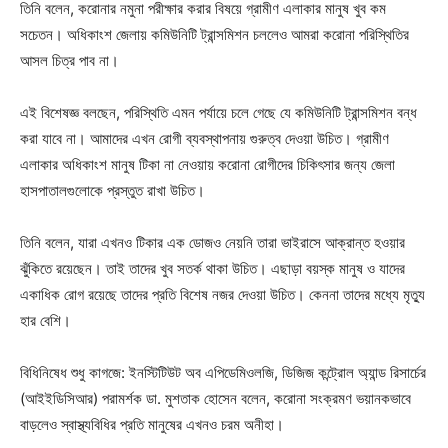
তিনি বলেন, করোনার নমুনা পরীক্ষার করার বিষয়ে গ্রামীণ এলাকার মানুষ খুব কম
সচেতন। অধিকাংশ জেলায় কমিউনিটি ট্রান্সমিশন চললেও আমরা করোনা পরিস্থিতির
আসল চিত্র পাব না।
এই বিশেষজ্ঞ বলছেন, পরিস্থিতি এমন পর্যায়ে চলে গেছে যে কমিউনিটি ট্রান্সমিশন বন্ধ
করা যাবে না। আমাদের এখন রোগী ব্যবস্থাপনায় গুরুত্ব দেওয়া উচিত। গ্রামীণ
এলাকার অধিকাংশ মানুষ টিকা না নেওয়ায় করোনা রোগীদের চিকিৎসার জন্য জেলা
হাসপাতালগুলোকে প্রস্তুত রাখা উচিত।
তিনি বলেন, যারা এখনও টিকার এক ডোজও নেয়নি তারা ভাইরাসে আক্রান্ত হওয়ার
ঝুঁকিতে রয়েছেন। তাই তাদের খুব সতর্ক থাকা উচিত। এছাড়া বয়স্ক মানুষ ও যাদের
একাধিক রোগ রয়েছে তাদের প্রতি বিশেষ নজর দেওয়া উচিত। কেননা তাদের মধ্যে মৃত্যু
হার বেশি।
বিধিনিষেধ শুধু কাগজে: ইনস্টিটিউট অব এপিডেমিওলজি, ডিজিজ কন্ট্রোল অ্যান্ড রিসার্চের
(আইইডিসিআর) পরামর্শক ডা. মুশতাক হোসেন বলেন, করোনা সংক্রমণ ভয়ানকভাবে
বাড়লেও স্বাস্থ্যবিধির প্রতি মানুষের এখনও চরম অনীহা।