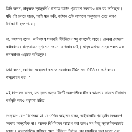
তিনি বলেন, মানুষকে স্বাস্থ্যবিধি মানাতে আইন প্রয়োগে সরকারও মনে হয় অনিচ্ছুক।
যদি এটা চলতে থাকে, আমি মনে করি, বর্তমান ঢেউ আমাদের অনুমানের চেয়ে আরও
দীর্ঘস্থায়ী হতে পারে।
ডা. ফয়সাল বলেন, অধিকাংশ সরকারি বিধিনিষেধ শুধু কাগজেই আছে। কেননা সেগুলো
যথাযথভাবে বাস্তবায়নে দৃশ্যমান কোনো অভিযান নেই। মানুষ এখনও মাস্ক পরতে এবং
জনসমাগম এড়াতে অনিচ্ছুক।
তিনি বলেন, কোভিড সংক্রমণ কমাতে সরকারের উচিত সব বিধিনিষেধ কঠোরভাবে
বাস্তবায়ন করা।’
এই বিশেষজ্ঞ বলেন, যত দ্রুত সম্ভব টার্গেট জনগোষ্ঠীকে টিকার আওতায় আনতে টিকাদান
কর্মসূচি আরও বাড়ানো উচিত।
সংক্রমণ রোগ বিশেষজ্ঞা ডা. বে-নজির আহমেদ বলেন, ভাইরাসটির প্রাদুর্ভাব নিয়ন্ত্রণে
সরকার আন্তরিক না। অনেক বিধিনিষেধ আরোপ করা হলেও সব কিছু স্বাভাবিকভাবেই
চলছে। আন্তর্জাতিক বাণিজ্য মেলা, বিভিন্ন নির্বাচন, সব সামাজিক সভা চলছে এবং