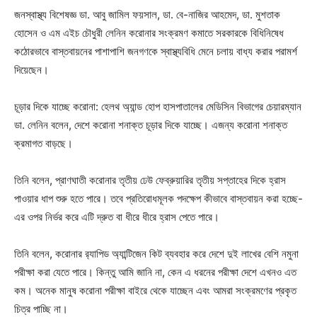
জনস্বাস্থ্য বিশেষজ্ঞ ডা. আবু জামিল ফয়সাল, ডা. বে-নাজির আহমেদ, ডা. মুশতাক
হোসেন ও এম এইচ চৌধুরী লেনিন করোনার সংক্রমণ কমাতে সরকারকে বিধিনিষেধ
কঠোরভাবে বাস্তবায়নের পাশাপাশি জনগণকে স্বাস্থ্যবিধি মেনে চলায় বাধ্য করার পরামর্শ
দিয়েছেন।
চূড়ার দিকে যাচ্ছে করোনা: হেলথ অ্যান্ড হোপ হাসপাতালের মেডিসিন বিভাগের চেয়ারম্যান
ডা. লেনিন বলেন, দেশে করোনা শনাক্ত চূড়ার দিকে যাচ্ছে। এজন্য করোনা শনাক্ত
ক্রমাগত বাড়ছে।
তিনি বলেন, প্রাণঘাতী করোনার তৃতীয় ঢেউ ফেব্রুয়ারির তৃতীয় সপ্তাহের দিকে হ্রাস
পাওয়ার ধাপ শুরু হতে পারে। তবে প্রতিরোধমূলক পদক্ষেপ কীভাবে বাস্তবায়ন করা হচ্ছে-
এর ওপর নির্ভর করে এটি দ্রুত বা ধীরে ধীরে হ্রাস পেতে পারে।
তিনি বলেন, করোনার র‍্যাপিড অ্যান্টিজেন কিট ব্যবহার করে দেশে দুই লাখের বেশি নমুনা
পরীক্ষা করা যেতে পারে। কিন্তু আমি জানি না, কেন এ ধরনের পরীক্ষা দেশে এখনও এত
কম। অনেক মানুষ করোনা পরীক্ষা বাইরে থেকে যাচ্ছেন এবং আমরা সংক্রমণের প্রকৃত
চিত্র পাচ্ছি না।