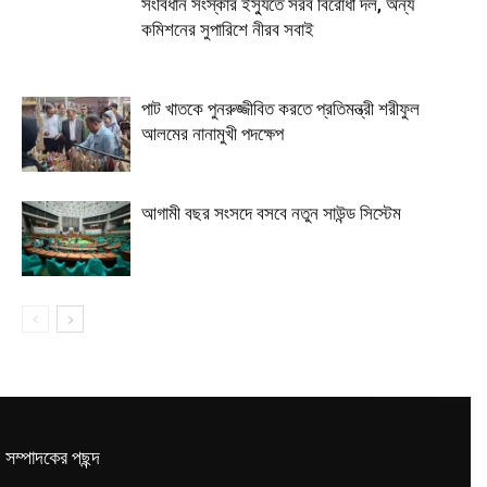
সংবিধান সংস্কার ইস্যুতে সরব বিরোধী দল, অন্য
কমিশনের সুপারিশে নীরব সবাই
পাট খাতকে পুনরুজ্জীবিত করতে প্রতিমন্ত্রী শরীফুল
আলমের নানামুখী পদক্ষেপ
আগামী বছর সংসদে বসবে নতুন সাউন্ড সিস্টেম
সম্পাদকের পছন্দ