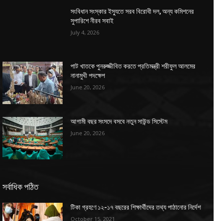
সংবিধান সংস্কার ইস্যুতে সরব বিরোধী দল, অন্য কমিশনের
সুপারিশে নীরব সবাই
July 4, 2026
পাট খাতকে পুনরুজ্জীবিত করতে প্রতিমন্ত্রী শরীফুল আলমের
নানামুখী পদক্ষেপ
June 20, 2026
আগামী বছর সংসদে বসবে নতুন সাউন্ড সিস্টেম
June 20, 2026
সর্বাধিক পঠিত
টিকা গ্রহণে ১২-১৭ বছরের শিক্ষার্থীদের তথ্য পাঠানোর নির্দেশ
October 15, 2021