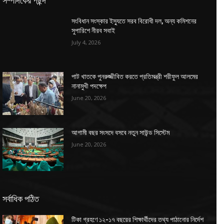
সম্পাদকের পছন্দ
সংবিধান সংস্কার ইস্যুতে সরব বিরোধী দল, অন্য কমিশনের
সুপারিশে নীরব সবাই
July 4, 2026
পাট খাতকে পুনরুজ্জীবিত করতে প্রতিমন্ত্রী শরীফুল আলমের
নানামুখী পদক্ষেপ
June 20, 2026
আগামী বছর সংসদে বসবে নতুন সাউন্ড সিস্টেম
June 20, 2026
সর্বাধিক পঠিত
টিকা গ্রহণে ১২-১৭ বছরের শিক্ষার্থীদের তথ্য পাঠানোর নির্দেশ