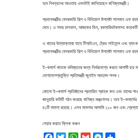
হবে নিবন্ধনের আওতায় এমনটাই জানিয়েছেন বাণিজ্যমন্ত্রী।
প্রধানমন্ত্রীর বেসরকারি শিল্প ও বিনিয়োগ উপদেষ্টা সালমান এফ 
দেবে। এ সময় চালডাল, আজকের ডিল, রকমারিডটকমসহ কয়েকটি প্
এ খাতের উদ্যোক্তারা যাতে টিআইএন, ট্রেড লাইসেন্স এবং ব্যাং
প্রধানমন্ত্রীর বেসরকারি শিল্প ও বিনিয়োগ উপদেষ্টা সালমান এফ র
ই-কমার্স খাতকে ভবিষ্যতের জন্য নির্ভরযোগ্য করতে আগামী ছয় মা
যোগাযোগপ্রযুক্তি প্রতিমন্ত্রী জুনাইদ আহমেদ পলক।
কোনো ই–কমার্স প্রতিষ্ঠানের প্রতারিত গ্রাহক কত এবং তাদের
জানুয়ারি কমিটি গঠন করেছে বাণিজ্য মন্ত্রণালয়। তবে ই–কমার্সের 
৪১টি মামলা রয়েছে। এসব মামলার আসামি ১১০ জন এবং গ্রেপ্
শেয়ার করতে ক্লিক করুন
Facebook
Twitter
WhatsApp
Gmail
Messen
Shar