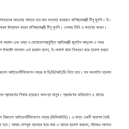
ger
e
নিবন্ধনের আওতায় আসতে হবে বলে মন্তব্য করেছেন বাণিজ্যমন্ত্রী টিপু মুনশি। ই–
্যক্রম উদ্বোধন করেন বাণিজ্যমন্ত্রী টিপু মুনশি। এসময় তিনি এ মন্তব্য করেন।
 এফ রহমান এবং তথ্য ও যোগাযোগপ্রযুক্তি প্রতিমন্ত্রী জুনাইদ আহ্‌মেদ এ সময়
িয়োগ উপদেষ্টা সালমান এফ রহমান বলেন, ই–কমার্স খাতে নিবন্ধন করে ব্যবসা করতে
বিজনেস আইডেনটিফিকেশন নম্বর বা ডি/বি/আই/ডি নিতে হবে। সব অনলাইন ব্যবসা
 থাকায় প্রতারণার শিকার হয়েছেন অসংখ্য মানুষ। প্রতারণার অভিযোগে এ খাতের
জিটাল বিজনেস আইডেনটিফিকেশন নম্বর (ডিবিআইডি)। এ জন্য একটি অ্যাপস তৈরি
 হবে। আবার ফেসবুক ব্যবহার করে যারা এ খাতের ব্যবসা করবেন, তাঁদেরও আসতে