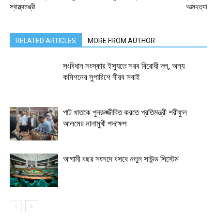
স্বাস্থ্যমন্ত্রী
আত্মহত্যা
RELATED ARTICLES
MORE FROM AUTHOR
সংবিধান সংস্কার ইস্যুতে সরব বিরোধী দল, অন্য
কমিশনের সুপারিশে নীরব সবাই
পাট খাতকে পুনরুজ্জীবিত করতে প্রতিমন্ত্রী শরীফুল
আলমের নানামুখী পদক্ষেপ
আগামী বছর সংসদে বসবে নতুন সাউন্ড সিস্টেম