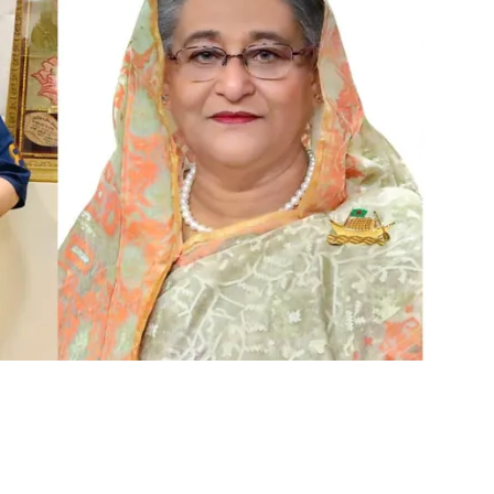
ger
e