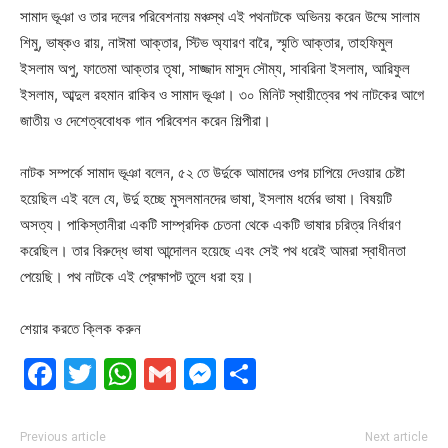
সামাদ ভূঞা ও তার দলের পরিবেশনায় মঞ্চস্থ এই পথনাটকে অভিনয় করেন উম্মে সালাম
শিমু, ভাষ্কও রায়, নাঈমা আক্তার, স্টিভ অ্যারণ বারৈ, স্মৃতি আক্তার, তাহফিমুল
ইসলাম অপু, ফাতেমা আক্তার তৃষা, সাজ্জাদ মাসুদ সৌম্য, সাবরিনা ইসলাম, আরিফুল
ইসলাম, আব্দুল রহমান রাকিব ও সামাদ ভূঞা। ৩০ মিনিট স্থায়ীত্বের পথ নাটকের আগে
জাতীয় ও দেশেত্ববোধক গান পরিবেশন করেন শিল্পীরা।
নাটক সম্পর্কে সামাদ ভূঞা বলেন, ৫২ তে উর্দুকে আমাদের ওপর চাপিয়ে দেওয়ার চেষ্টা
হয়েছিল এই বলে যে, উর্দু হচ্ছে মুসলমানদের ভাষা, ইসলাম ধর্মের ভাষা। বিষয়টি
অসত্য। পাকিস্তানীরা একটি সাম্প্রদিক চেতনা থেকে একটি ভাষার চরিত্র নির্ধারণ
করেছিল। তার বিরুদ্ধে ভাষা আন্দোলন হয়েছে এবং সেই পথ ধরেই আমরা স্বাধীনতা
পেয়েছি। পথ নাটকে এই প্রেক্ষাপট তুলে ধরা হয়।
শেয়ার করতে ক্লিক করুন
Facebook
Twitter
WhatsApp
Gmail
Messenger
Share
Previous article
Next article