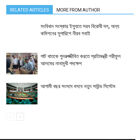
RELATED ARTICLES
MORE FROM AUTHOR
সংবিধান সংস্কার ইস্যুতে সরব বিরোধী দল, অন্য
কমিশনের সুপারিশে নীরব সবাই
পাট খাতকে পুনরুজ্জীবিত করতে প্রতিমন্ত্রী শরীফুল
আলমের নানামুখী পদক্ষেপ
আগামী বছর সংসদে বসবে নতুন সাউন্ড সিস্টেম