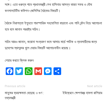
সঙ্গে। এতে গুরুত্ব পাবে প্রধানমন্ত্রী শেখ হাসিনার আসন্ন ভারত সফর ও যৌথ
কনসালটেটিভ কমিশন-জেসিসির বৈঠকের বিষয়টি।
বৈঠকে নিরাপত্তা ইস্যুতে পারস্পারিক সহযোগিতা বাড়ানো এবং পানি বন্টন নিয়ে আলোচনা
হবে বলে জানান পররাষ্ট্র সচিব।
সচিব আরও জানান, করোনা সংক্রমণ কমে আসায় মার্চে পর্যটক ও ব্যবসায়ীদের জন্য
দুদেশের স্থলবন্দর খুলে দেয়ার বিষয়টি আলোচনাধীন রয়েছে।
শেয়ার করতে ক্লিক করুন
Facebook
Twitter
WhatsApp
Gmail
Messenger
Share
Previous article
Next article
মানুষের ক্রয়ক্ষমতা বেড়েছে ৩ গুণ :
ইউক্রেনে ক্ষেপণাস্ত্র হামলা রাশিয়ার
তথ্যমন্ত্রী