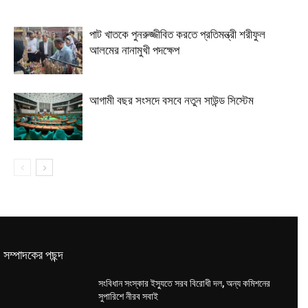
পাট খাতকে পুনরুজ্জীবিত করতে প্রতিমন্ত্রী শরীফুল
আলমের নানামুখী পদক্ষেপ
আগামী বছর সংসদে বসবে নতুন সাউন্ড সিস্টেম
সম্পাদকের পছন্দ
সংবিধান সংস্কার ইস্যুতে সরব বিরোধী দল, অন্য কমিশনের
সুপারিশে নীরব সবাই