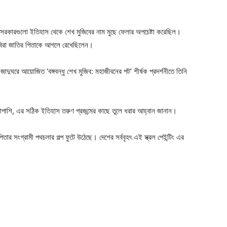
ger
e
তী সরকারগুলো ইতিহাস থেকে শেখ মুজিবের নাম মুছে ফেলার অপচেষ্টা করেছিল।
 ও কবিরা জাতির পিতাকে আগলে রেখেছিলেন।
জাদুঘরে আয়োজিত ‘বঙ্গবন্ধু শেখ মুজিব: মহাজীবনের পট’ শীর্ষক প্রদর্শনীতে তিনি
াশাপাশি, এর সঠিক ইতিহাস তরুণ প্রজন্মের কাছে তুলে ধরার আহ্বান জানান।
িতার সংগ্রামী পথচলার গল্প ফুটে উঠেছে। দেশের সর্ববৃহৎ এই স্ক্রল পেইন্টিং এর
ger
e