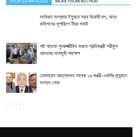
RELATED ARTICLES
MORE FROM AUTHOR
সংবিধান সংস্কার ইস্যুতে সরব বিরোধী দল, অন্য
কমিশনের সুপারিশে নীরব সবাই
পাট খাতকে পুনরুজ্জীবিত করতে প্রতিমন্ত্রী শরীফুল
আলমের নানামুখী পদক্ষেপ
তোফায়েল আহমেদসহ সাবেক ১৬ মন্ত্রী-এমপির মৃত্যুতে
সংসদে শোক