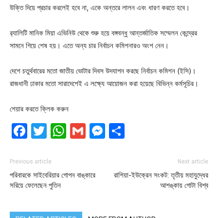
উক্তি দিয়ে প্রচার করলেই হবে না, একে অন্তরে লালন এবং ধারণ করতে হবে।
র‍্যালিটি মানিক মিয়া এভিনিউ থেকে শুরু হয়ে বঙ্গবন্ধু আন্তর্জাতিক সম্মেলন কেন্দ্রের
সামনে গিয়ে শেষ হয়। এতে অন্য চার নির্বাচন কমিশনারও অংশ নেন।
দেশে চতুর্থবারের মতো জাতীয় ভোটার দিবস ‍উদযাপন করছে নির্বাচন কমিশন (ইসি)।
রাজধানী ঢাকার মতো সারাদেশেই এ লক্ষ্যে আয়োজন করা হয়েছে বিভিন্ন কর্মসূচির।
শেয়ার করতে ক্লিক করুন
Facebook
Twitter
WhatsApp
Gmail
Messenger
Share
Previous article
Next article
পরিবারকে সাইবেরিয়ার গোপন বাঙ্কারে
রাশিয়া-ইউক্রেন সংকট: তৃতীয় মহাযুদ্ধের
সরিয়ে ফেলেছেন পুতিন
আশঙ্কায় গোটা বিশ্ব