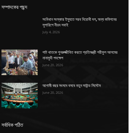
সম্পাদকের পছন্দ
সংবিধান সংস্কার ইস্যুতে সরব বিরোধী দল, অন্য কমিশনের
সুপারিশে নীরব সবাই
July 4, 2026
পাট খাতকে পুনরুজ্জীবিত করতে প্রতিমন্ত্রী শরীফুল আলমের
নানামুখী পদক্ষেপ
June 20, 2026
আগামী বছর সংসদে বসবে নতুন সাউন্ড সিস্টেম
June 20, 2026
সর্বাধিক পঠিত