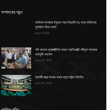
সম্পাদকের পছন্দ
সংবিধান সংস্কার ইস্যুতে সরব বিরোধী দল, অন্য কমিশনের
সুপারিশে নীরব সবাই
July 4, 2026
পাট খাতকে পুনরুজ্জীবিত করতে প্রতিমন্ত্রী শরীফুল আলমের
নানামুখী পদক্ষেপ
June 20, 2026
আগামী বছর সংসদে বসবে নতুন সাউন্ড সিস্টেম
June 20, 2026
সর্বাধিক পঠিত