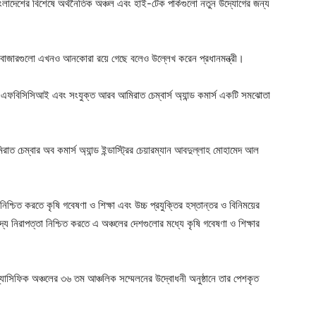
ংলাদেশের বিশেষে অর্থনৈতিক অঞ্চল এবং হাই-টেক পার্কগুলো নতুন উদ্যোগের জন্য
বাজারগুলো এখনও আনকোরা রয়ে গেছে বলেও উল্লেখ করেন প্রধানমন্ত্রী।
ে এফবিসিসিআই এবং সংযুক্ত আরব আমিরাত চেম্বার্স অ্যান্ড কমার্স একটি সমঝোতা
েম্বার অব কমার্স অ্যান্ড ইন্ডাস্ট্রির চেয়ারম্যান আবদুল্লাহ মোহামেদ আল
শ্চিত করতে কৃষি গবেষণা ও শিক্ষা এবং উচ্চ প্রযুক্তির হস্তান্তর ও বিনিময়ের
দ্য নিরাপত্তা নিশ্চিত করতে এ অঞ্চলের দেশগুলোর মধ্যে কৃষি গবেষণা ও শিক্ষার
্যাসিফিক অঞ্চলের ৩৬ তম আঞ্চলিক সম্মেলনের উদ্বোধনী অনুষ্ঠানে তার পেশকৃত