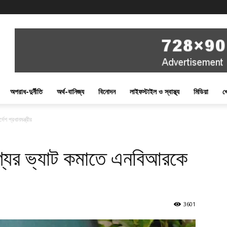
অপরাধ-দুর্নীতি
অর্থ-বানিজ্য
বিনোদন
লাইফস্টাইল ও স্বাস্থ্য
মিডিয়া
খ
শ প্রধানমন্ত্রীর
যের ভ্যাট কমাতে এনবিআরকে
3601