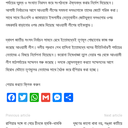
পর্যায়ের দ্বন্দ্ব ও সংঘাত নিরসন করে সংগঠনকে ঐক্যবদ্ধ করার নির্দেশ দিয়েছেন।
আগামী নির্বাচনের আগে আওয়ামী লীগের সমমনা দলগুলোকে তাদের জোটে শরিক করা।
সাথে সাথে বিএনপি ও জামায়াতে ইসলামীর নেতৃত্বাধীন জোটভুক্ত দলগুলোর ওপর
নজরদারি বাড়ানোর ওপর জোর দিয়েছে আওয়ামী লীগের হাইকমান্ড।
দ্বাদশ জাতীয় সংসদ নির্বাচন সামনে রেখে ইতোমধ্যেই তৃণমূল গোছানোর কাজ শুরু
করেছে আওয়ামী লীগ। দলীয় প্রধান শেখ হাসিনা ইতোমধ্যে দলের নীতিনির্ধারণী পর্যায়ের
নেতাদের এ বিষয়ে নির্দেশনা দিয়েছেন। করোনা নিষেধাজ্ঞা তুলে নেয়ার পর থেকে আওয়ামী
লীগ মাঠপর্যায়ের সম্মেলন শুরু করেছে। দলকে কোন্দলমুক্ত করতে সম্মেলনের আগে
বিরোধ মেটাতে তৃণমূলের নেতাদের সাথে বৈঠক করে হুঁশিয়ার করা হচ্ছে।
শেয়ার করতে ক্লিক করুন
Facebook
Twitter
WhatsApp
Gmail
Messenger
Share
Previous article
Next article
রাশিয়ার সঙ্গে না পেরে চীনকে হুমকি-ধামকি
দূষণের কালো থাবা নয়, শঙ্কা কাটিয়ে