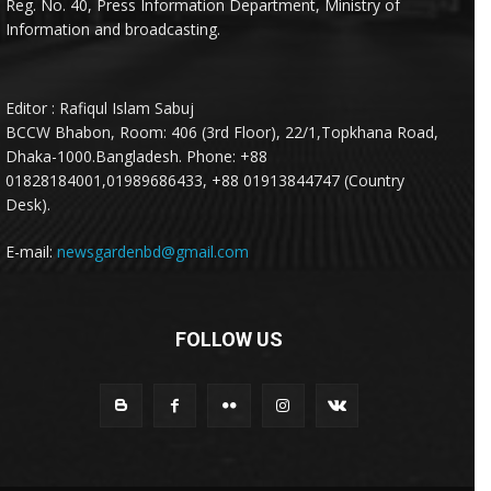
Reg. No. 40, Press Information Department, Ministry of
Information and broadcasting.
Editor : Rafiqul Islam Sabuj
BCCW Bhabon, Room: 406 (3rd Floor), 22/1,Topkhana Road,
Dhaka-1000.Bangladesh. Phone: +88
01828184001,01989686433, +88 01913844747 (Country
Desk).
E-mail:
newsgardenbd@gmail.com
FOLLOW US