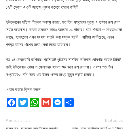
১২টি ড্রোন ও ৩টি জাহাজ ধ্বংস করেছে তাদের বাহিনী।
ইউক্রেনের পশ্চিমা মিত্ররা অবশ্য বলছে, গত তিন সপ্তাহের যুদ্ধে ৭ হাজার রুশ সেনা
নিহত হয়েছেন। আহত হয়েছেন আরও অন্তত ২১ হাজার। তবে পশ্চিমা গণমাধ্যমগুলো
বলছে, হতাহতের এসব সংখ্যা যাচাই করা সম্ভব হয়নি। রাশিয়া জানিয়েছে, এখন
পর্যন্ত তাদের পাঁচশর মতো সেনা নিহত হয়েছেন।
গত ২৪ ফেব্রুয়ারি রাশিয়ার প্রেসিডেন্ট পুতিনের সামরিক অভিযান ঘোষণার কয়েক মিনিট
পরই ইউক্রেনে বোমা ও ক্ষেপণাস্ত্র হামলা শুরু করে রুশ সেনারা। এরপর গত তিন
সপ্তাহেরও বেশি সময় ধরে উভয় পক্ষের মধ্যে তুমুল লড়াই চলছে।
শেয়ার করতে ক্লিক করুন
Facebook
Twitter
WhatsApp
Gmail
Messenger
Share
Previous article
Next article
মাসুদ বিন মোমেনের সঙ্গে বৈঠকে নুল্যান্ড
আজ থেকে ফ্যামিলি কার্ডে পণ্য বিক্রি