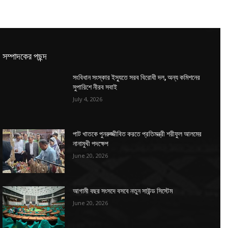
সম্পাদকের পছন্দ
সংবিধান সংস্কার ইস্যুতে সরব বিরোধী দল, অন্য কমিশনের
সুপারিশে নীরব সবাই
July 4, 2026
পাট খাতকে পুনরুজ্জীবিত করতে প্রতিমন্ত্রী শরীফুল আলমের
নানামুখী পদক্ষেপ
June 20, 2026
আগামী বছর সংসদে বসবে নতুন সাউন্ড সিস্টেম
June 20, 2026