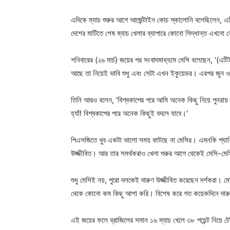
এদিকে ম্যাচ শুরুর আগে আর্জেন্টাইন কোচ স্কালোনি বলেছিলেন, 
দেশের মাটিতে শেষ ম্যাচ খেলার ব্যাপারে কোনো সিদ্ধান্ত এখনো 
শনিবারের (২৬ মার্চ) জয়ের পর সংবাদমাধ্যমে মেসি বলেছেন, ‘(এটি
আছে তা নিয়েই ভাবি শুধু এবং সেটা এখন ইকুয়েডর। এরপর জুন ও স
তিনি আরও বলেন, ‘বিশ্বকাপের পরে আমি অনেক কিছু নিয়ে পুনরা
হ্যাঁ! বিশ্বকাপের পরে অনেক কিছুই বদলে যাবে।’
পিএসজিতে খুব একটা ভালো সময় কাটছে না মেসির। এমনকি প্যারি
উজ্জীবিত। আর তার সমর্থকরাও খেলা শুরুর আগে থেকেই মেসি-মেসি
শুধু মেসিই নয়, পুরো দলকেই দারুণ উজ্জীবিত করেছেন দর্শকরা
থেকে কোনো কম কিছু আশা করি। বিশেষ করে গত কয়েকদিনে দারু
এই জয়ের ফলে ব্রাজিলের সমান ১৬ ম্যাচ খেলে ৩৮ পয়েন্ট নিয়ে টেব