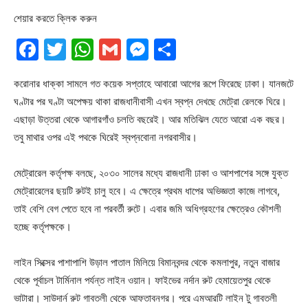
শেয়ার করতে ক্লিক করুন
Facebook
Twitter
WhatsApp
Gmail
Messenger
Share
করোনার ধাক্কা সামলে গত কয়েক সপ্তাহে আবারো আগের রূপে ফিরেছে ঢাকা। যানজটে
ঘণ্টার পর ঘণ্টা অপেক্ষয় থাকা রাজধানীবাসী এখন স্বপ্ন দেখছে মেট্রো রেলকে ঘিরে।
এছাড়া উত্তরা থেকে আগারগাঁও চলতি বছরেই। আর মতিঝিল যেতে আরো এক বছর।
তবু মাথার ওপর এই পথকে ঘিরেই স্বপ্নবোনা নগরবাসীর।
মেট্রোরেল কর্তৃপক্ষ বলছে, ২০৩০ সালের মধ্যে রাজধানী ঢাকা ও আশপাশের সঙ্গে যুক্ত
মেট্রোরেলের ছয়টি রুটই চালু হবে। এ ক্ষেত্রে প্রথম ধাপের অভিজ্ঞতা কাজে লাগবে,
তাই বেশি বেগ পেতে হবে না পরবর্তী রুটে। এবার জমি অধিগ্রহণের ক্ষেত্রেও কৌশলী
হচ্ছে কর্তৃপক্ষকে।
লাইন সিক্সের পাশাপাশি উড়াল পাতাল মিলিয়ে বিমানবন্দর থেকে কমলাপুর, নতুন বাজার
থেকে পূর্বাচল টার্মিনাল পর্যন্ত লাইন ওয়ান। ফাইভের নর্দান রুট হেমায়েতপুর থেকে
ভাটারা। সাউদার্ন রুট গাবতলী থেকে আফতাবনগর। পরে এমআরটি লাইন টু গাবতলী