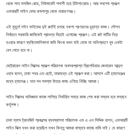
থেকে সাত মসজিদ রোড, নিউমার্কেট পলাশী হয়ে চিটাগাংরোড। আর সবশেষ প্রকল্প
এমআরটি লাইন ফোর কমলাপুর থেকে নারায়ণগঞ্জ।
এই মুহূর্তে লইন ফাইভের দুই রুটেই চলছে নকশা প্রণয়নের চূড়ান্ত কাজ। স্টেশন
নির্বাচনে সরকারি জামিকেই প্রাধন্য দিয়েই এগোচ্ছে প্রকল্প। এই রুট মাটির নিচে
হওয়ার কারণে ব্যক্তিমালিকানা জমি কিংবা ভবন যাই হোক তা অধিগ্রহণে খুব একটা
বেগ পেতে হবে না।
মেট্রোরেল লাইন সিক্সের প্রকল্প পরিচালক অবসরপ্রাপ্ত ব্রিগেডিয়ার জেনারেল আব্দুল
ওহাব বলেন, ঢাকা শহর এত ছোট, তারমধ্যে এই প্রকল্প করা। আসলে এটি চ্যালেঞ্জের
মধ্যে চ্যালেঞ্জ। তবে সব সমস্যা উতরে কাজ এগিয়ে নিচ্ছি আমরা।
লাইন সিক্সের অভিজ্ঞতা কাজে লাগিয়ে নির্ধারিত সময়ে কাজ শেষ করা সম্ভব হবে বলছেন
কর্তৃপক্ষ।
ঢাকা ম্যাস ট্রানজিট প্রকল্পের ব্যবস্থাপনা পরিচালক এম এ এন সিদ্দিক বলেন, এমআরটি
লাইন সিক্স যখন করা হয়েছিল তখন কিন্তু আমরা বাস্তবে কাজে নামি নাই। যে কারণে