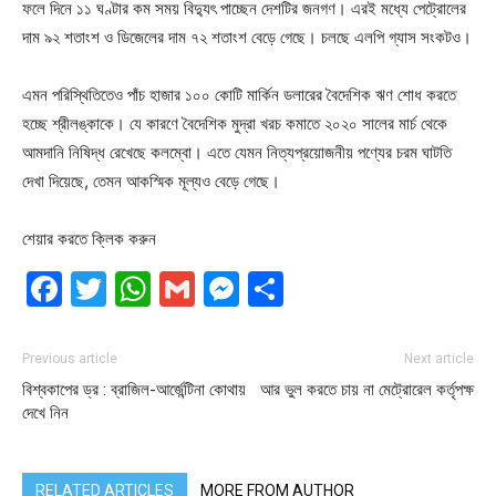
ফলে দিনে ১১ ঘণ্টার কম সময় বিদ্যুৎ পাচ্ছেন দেশটির জনগণ। এরই মধ্যে পেট্রোলের
দাম ৯২ শতাংশ ও ডিজেলের দাম ৭২ শতাংশ বেড়ে গেছে। চলছে এলপি গ্যাস সংকটও।
এমন পরিস্থিতিতেও পাঁচ হাজার ১০০ কোটি মার্কিন ডলারের বৈদেশিক ঋণ শোধ করতে
হচ্ছে শ্রীলঙ্কাকে। যে কারণে বৈদেশিক মুদ্রা খরচ কমাতে ২০২০ সালের মার্চ থেকে
আমদানি নিষিদ্ধ রেখেছে কলম্বো। এতে যেমন নিত্যপ্রয়োজনীয় পণ্যের চরম ঘাটতি
দেখা দিয়েছে, তেমন আকস্মিক মূল্যও বেড়ে গেছে।
শেয়ার করতে ক্লিক করুন
Facebook
Twitter
WhatsApp
Gmail
Messenger
Share
Previous article
Next article
বিশ্বকাপের ড্র : ব্রাজিল-আর্জেন্টিনা কোথায়
আর ভুল করতে চায় না মেট্রোরেল কর্তৃপক্ষ
দেখে নিন
RELATED ARTICLES
MORE FROM AUTHOR