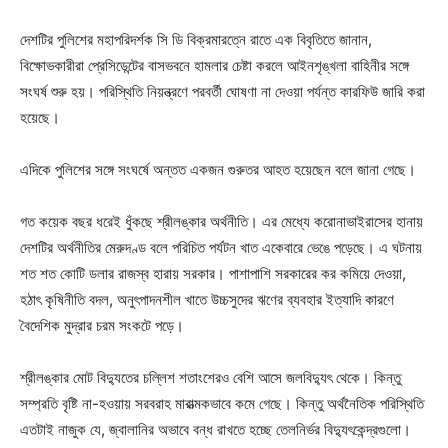
দেশটির পুলিশের মহাপরিদর্শক সি ডি বিক্রমারত্নে রাতে এক বিবৃতিতে জানান,
বিক্ষোভকারীরা প্রেসিডেন্টের বাসভবনে হামলার চেষ্টা করলে আইনশৃঙ্খলা বাহিনীর সঙ্গে
সংঘর্ষ শুরু হয়। পরিস্থিতি নিয়ন্ত্রণে পরবর্তী ঘোষণা না দেওয়া পর্যন্ত কারফিউ জারি করা
হয়েছে।
এদিকে পুলিশের সঙ্গে সংঘর্ষে অন্তত একজন গুরুতর আহত হয়েছেন বলে জানা গেছে।
গত কয়েক বছর ধরেই ধুঁকছে শ্রীলঙ্কার অর্থনীতি। এর মেধ্যে করোনাভাইরাসের হানায়
দেশটির অর্থনীতির মেরুদণ্ড বলে পরিচিত পর্যটন খাত একেবারে ভেঙে পড়েছে। এ ঘটনায়
শত শত কোটি ডলার রাজস্ব হারায় সরকার। পাশাপাশি সরকারের কর কমিয়ে দেওয়া,
হঠাৎ কৃষিনীতি বদল, অনুৎপাদনশীল খাতে উচ্চসুদের ঋণের ব্যবহার ইত্যাদি কারণে
বৈদেশিক মুদ্রার চরম সংকটে পড়ে।
শ্রীলঙ্কার মোট বিদ্যুতের চল্লিশ শতাংশেরও বেশি আসে জলবিদ্যুৎ থেকে। কিন্তু
সম্প্রতি বৃষ্টি না-হওয়ায় সরবরাহ মারাত্মকভাবে কমে গেছে। কিন্তু অর্থনৈতিক পরিস্থিতি
এতটাই নাজুক যে, জ্বালানির অভাবে বন্ধ রাখতে হচ্ছে তেলনির্ভর বিদ্যুৎকেন্দ্রগুলো।