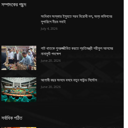
সম্পাদকের পছন্দ
সংবিধান সংস্কার ইস্যুতে সরব বিরোধী দল, অন্য কমিশনের
সুপারিশে নীরব সবাই
July 4, 2026
পাট খাতকে পুনরুজ্জীবিত করতে প্রতিমন্ত্রী শরীফুল আলমের
নানামুখী পদক্ষেপ
June 20, 2026
আগামী বছর সংসদে বসবে নতুন সাউন্ড সিস্টেম
June 20, 2026
সর্বাধিক পঠিত