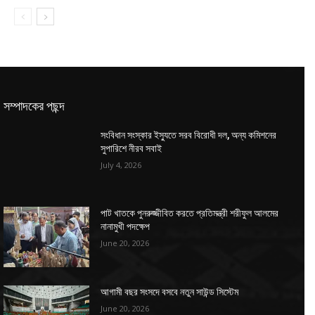
সম্পাদকের পছন্দ
সংবিধান সংস্কার ইস্যুতে সরব বিরোধী দল, অন্য কমিশনের
সুপারিশে নীরব সবাই
July 4, 2026
পাট খাতকে পুনরুজ্জীবিত করতে প্রতিমন্ত্রী শরীফুল আলমের
নানামুখী পদক্ষেপ
June 20, 2026
আগামী বছর সংসদে বসবে নতুন সাউন্ড সিস্টেম
June 20, 2026