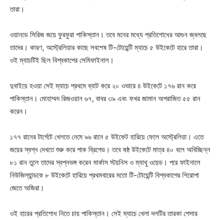
তারা।
ওয়ানডে সিরিজ জয়ে ফুরফুরা পাকিস্তান। তবে মনের মধ্যে প্রতিশোধের আগুন জ্বলছে
তাদের। কারণ, অস্ট্রেলিয়ার কাছে সবশেষ টি-টোয়েন্টি ম্যাচে ৫ উইকেটে হারে তারা।
ওই ম্যাচটিই ছিল বিশ্বকাপের সেমিফাইনাল।
দুবাইয়ে হওয়া সেই ম্যাচে প্রথমে ব্যাট করে ২০ ওভারে ৪ উইকেটে ১৭৬ রান করে
পাকিস্তান। মোহাম্মদ রিজওয়ান ৬৭, বাবর ৩৯ এবং ফখর জামান অপরাজিত ৫৫ রান
করেন।
১৭৭ রানের টার্গেটে খেলতে নেমে ৯৬ রানে ৫ উইকেট হারিয়ে ফেলে অস্ট্রেলিয়া। এতে
জয়ের স্বপ্ন দেখতে শুরু করে পাক ব্রিগেড। তবে ষষ্ঠ উইকেটে মাত্র ৪০ বলে অবিচ্ছিন্ন
৮১ রান তুলে তাদের স্বপ্নভঙ্গ করেন মার্কাস স্টয়নিস ও ম্যাথু ওয়েড। পরে ফাইনালে
নিউজিল্যান্ডকে ৮ উইকেটে হারিয়ে প্রথমবারের মতো টি-টোয়েন্টি বিশ্বকাপের শিরোপা
জেতে অজিরা।
ওই হারের প্রতিশোধ নিতে চায় পাকিস্তান। সেই ম্যাচে খেলা দলটির তারকা পেসার