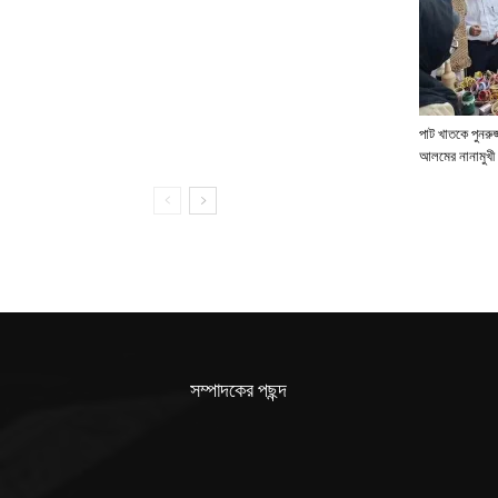
পাট খাতকে পুনরুজ্
আলমের নানামুখী 
সম্পাদকের পছন্দ