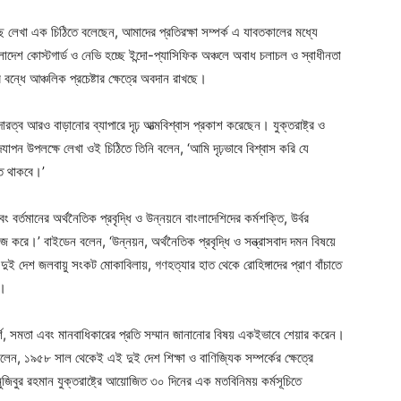
 কাছে লেখা এক চিঠিতে বলেছেন, আমাদের প্রতিরক্ষা সম্পর্ক এ যাবতকালের মধ্যে
েশ কোস্টগার্ড ও নেভি হচ্ছে ইন্দো-প্যাসিফিক অঞ্চলে অবাধ চলাচল ও স্বাধীনতা
ন্ধে আঞ্চলিক প্রচেষ্টার ক্ষেত্রে অবদান রাখছে।
ত্ব আরও বাড়ানোর ব্যাপারে দৃঢ় আত্মবিশ্বাস প্রকাশ করেছেন। যুক্তরাষ্ট্র ও
যাপন উপলক্ষে লেখা ওই চিঠিতে তিনি বলেন, ‘আমি দৃঢ়ভাবে বিশ্বাস করি যে
ত থাকবে।’
বং বর্তমানের অর্থনৈতিক প্রবৃদ্ধি ও উন্নয়নে বাংলাদেশিদের কর্মশক্তি, উর্বর
জ করে।’ বাইডেন বলেন, ‘উন্নয়ন, অর্থনৈতিক প্রবৃদ্ধি ও সন্ত্রাসবাদ দমন বিষয়ে
ই দেশ জলবায়ু সংকট মোকাবিলায়, গণহত্যার হাত থেকে রোহিঙ্গাদের প্রাণ বাঁচাতে
ে।
্শ, সমতা এবং মানবাধিকারের প্রতি সম্মান জানানোর বিষয় একইভাবে শেয়ার করেন।
ন, ১৯৫৮ সাল থেকেই এই দুই দেশ শিক্ষা ও বাণিজ্যিক সম্পর্কের ক্ষেত্রে
মুজিবুর রহমান যুক্তরাষ্ট্রে আয়োজিত ৩০ দিনের এক মতবিনিময় কর্মসূচিতে