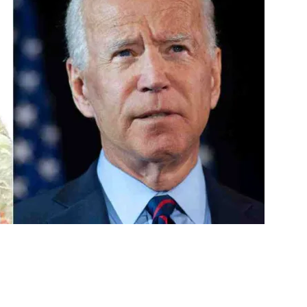
ger
e