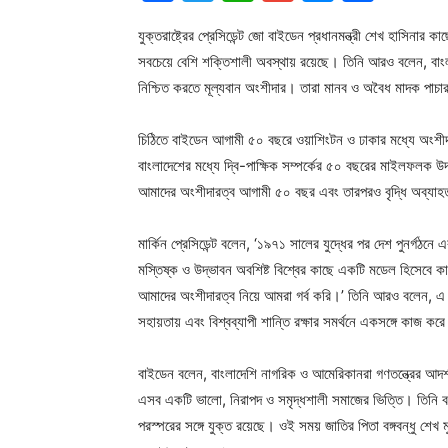
যুক্তরাষ্ট্রের প্রেসিডেন্ট জো বাইডেন প্রধানমন্ত্রী শেখ হাসিনার
সবচেয়ে বেশি শক্তিশালী অবস্থায় রয়েছে। তিনি আরও বলেন, বাংলাদ
নিশ্চিত করতে মূল্যবান অংশীদার। তারা মানব ও অবৈধ মাদক পাচার ব
চিঠিতে বাইডেন আগামী ৫০ বছরে ওয়াশিংটন ও ঢাকার মধ্যে অংশীদার
বাংলাদেশের মধ্যে দ্বি-পাক্ষিক সম্পর্কের ৫০ বছরের মাইলফলক উদ
আমাদের অংশীদারত্ব আগামী ৫০ বছর এবং তারপরও বৃদ্ধি অব্যাহ
মার্কিন প্রেসিডেন্ট বলেন, ‘১৯৭১ সালের যুদ্ধের পর দেশ পুনর্গঠনে এ
মস্তিষ্ক ও উদ্ভাবন অবশিষ্ট বিশ্বের কাছে একটি মডেল হিসেবে কা
আমাদের অংশীদারত্ব নিয়ে আমরা গর্ব করি।’ তিনি আরও বলেন, এ দু
সহায়তায় এবং বিশ্বব্যাপী শান্তি রক্ষার সমর্থনে একসঙ্গে কাজ কর
বাইডেন বলেন, বাংলাদেশি নাগরিক ও আমেরিকানরা গণতন্ত্রের আদর
এসব একটি ভালো, নিরাপদ ও সমৃদ্ধশালী সমাজের ভিত্তি। তিনি বলে
পরস্পরের সঙ্গে যুক্ত রয়েছে। ওই সময় জাতির পিতা বঙ্গবন্ধু শেখ 