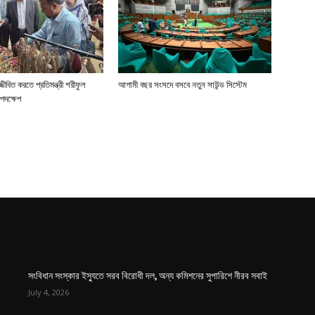
জীবিত করতে প্রতিমন্ত্রী শরীফুল
আগামী বছর সংসদে বসবে নতুন সাউন্ড সিস্টেম
পদক্ষেপ
সংবিধান সংস্কার ইস্যুতে সরব বিরোধী দল, অন্য কমিশনের সুপারিশে নীরব সবাই
July 4, 2026