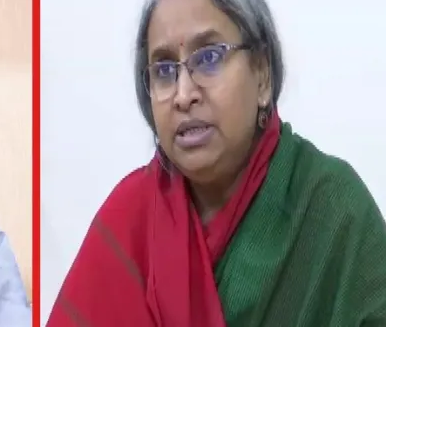
ger
e