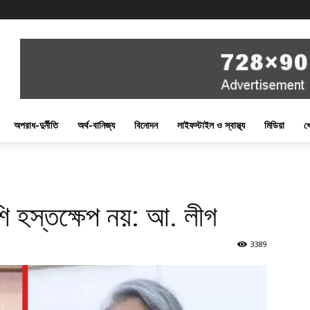
অপরাধ-দুর্নীতি
অর্থ-বানিজ্য
বিনোদন
লাইফস্টাইল ও স্বাস্থ্য
মিডিয়া
খ
শি হস্তক্ষেপ নয়: আ. লীগ
3389