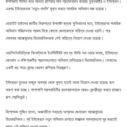
উপস্থিতি সীমিত করে আনতে রাশিয়ার দাবি প্রত্যাখ্যান করেছে যুক্তরাষ্ট্র ও ইউক্রেন।
এরপর ইউক্রেনকে ‘নতুন-নাৎসি’ মুক্ত করতে সামরিক অভিযান শুরু হয়েছে।
হোয়াইট হাউসের জাতীয় নিরাপত্তা উপদেষ্টা জ্যাক সুলিভানের মতে, ইউক্রেনের সামরিক
অভিযান পরিচালনায় প্রথম দিকে কোনো জেনারেলকে দায়িত্ব দেওয়া হয়নি। পরে
সোমবার আলেক্সান্ডার ডিভোরনিকভকে সেই দায়িত্বে নিয়োগ দেওয়া হয়েছে।
ওয়াশিংটনভিত্তিক থিংকট্যাংক ইনস্টিটিউট ফর দ্য স্টাডি অব ওয়ার বলছে, ইতিমধ্যে
দোনবাস ও দক্ষিণাঞ্চলীয় প্রদেশগুলোতে অভিযান চালিয়েছেন ডিভোরনিকভ। সেখানের
একটি বড় শহর কেন্দ্র খেরসন রাশিয়ার নিয়ন্ত্রণে।
ইউক্রেন যুদ্ধের নাজুক অবস্থা থেকে মুক্ত হতেই তাকে নিয়োগ দেওয়া হয়েছে বলে
ধারণা করা হচ্ছে। পাশাপাশি স্থলবাহিনীর ব্যবস্থাপনাকে আরও কেন্দ্রীভূত করতে চাচ্ছেন
রুশ প্রেসিডেন্ট।
বিশ্লেষক লুজিন বলেন, অঞ্চলটিতে সবচেয়ে অগ্রসর জেনারেল আলেক্সান্ডার
ডিভোরনিকভ। পূর্ব ইউক্রেনে নতুন অভিযান চালাতে মারাত্মক সমস্যাগুলো দূর করতেই
তাকে এই দায়িত্ব দেওয়া হয়েছে।