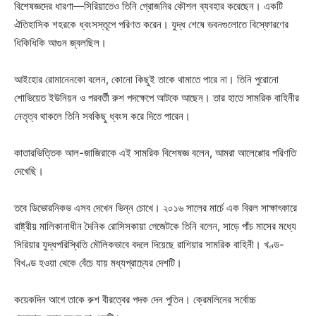
বিশেষজ্ঞদের ধারণা—সিরিয়াতেও তিনি গ্রোজনির কৌশল ব্যবহার করেছেন। একটি
ঐতিহাসিক শহরকে ধ্বংসস্তূপে পরিণত করেন। যুদ্ধ শেষে ভবনগুলোতে বিস্ফোরণের
ধিকিধিকি আগুন জ্বলছিল।
আইহোর রোমানেনকো বলেন, কোনো কিছুই তাকে থামাতে পারে না। তিনি পুরোনো
শোভিয়েত ইউনিয়ন ও পরবর্তী রুশ পদক্ষেপে আটকে আছেন। তার হাতে সামরিক বাহিনীর
নেতৃত্ব থাকলে তিনি সবকিছু ধ্বংস করে দিতে পারেন।
কাতারভিত্তিক আল-জাজিরাকে এই সামরিক বিশেষজ্ঞ বলেন, আমরা আলেপ্পোর পরিণতি
দেখেছি।
তবে ডিভোরনিকভ এসব দেখেন ভিন্ন চোখে। ২০১৬ সালের মার্চে এক বিরল সাক্ষাৎকারে
রাষ্ট্রীয় মালিকানাধীন দৈনিক রোসিসকায়া গেজেটকে তিনি বলেন, সাড়ে পাঁচ মাসের মধ্যে
সিরিয়ার যুদ্ধপরিস্থিতি মৌলিকভাবে বদলে দিয়েছে রাশিয়ার সামরিক বাহিনী। খণ্ড-
বিখণ্ড হওয়া থেকে বেঁচে যায় মধ্যপ্রাচ্যের দেশটি।
কয়েকদিন আগে তাকে রুশ বীরত্বের পদক দেন পুতিন। ক্রেমলিনের সর্বোচ্চ