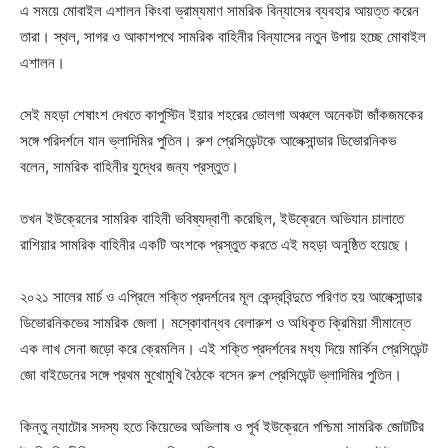
এ সময়ে মোবাইল এশালন কিংবা ভ্রাম্যমাণ সামরিক বিন্যাসের ব্যবহার আয়ত্ত করেন
তারা। স্থল, সাগর ও আকাশপথে সামরিক বাহিনীর বিন্যাসের নতুন উপায় হচ্ছে মোবাইল
এশালন।
সেই মহড়া শেষাংশ দেখতে কাপুস্টিন ইয়ার শহরের ভোলগা অঞ্চলে অনেকটা জাঁকজমকের
সঙ্গে পরিদর্শনে যান ভ্লাদিমির পুতিন। রুশ প্রেসিডেন্টকে আলেক্সান্ডার ডিভোরনিকভ
বলেন, সামরিক বাহিনীর যুদ্ধের জন্য প্রস্তুত।
তখন ইউক্রেনের সামরিক বাহিনী ভবিষ্যদ্বাণী করেছিল, ইউক্রেনে অভিযান চালাতে
রাশিয়ার সামরিক বাহিনীর একটি অংশকে প্রস্তুত করতে এই মহড়া অনুষ্ঠিত হয়েছে।
২০২১ সালের মার্চ ও এপ্রিলে শক্তি প্রদর্শনের মূল কেন্দ্রবিন্দুতে পরিণত হয় আলেক্সান্ডার
ডিভোরনিকভের সামরিক জেলা। মস্কোবান্ধব বেলারুশ ও অধিকৃত ক্রিমিয়া সীমান্তে
এক লাখ সেনা জড়ো করে ক্রেমলিন। এই শক্তি প্রদর্শনের মধ্য দিয়ে মার্কিন প্রেসিডেন্ট
জো বাইডেনের সঙ্গে প্রথম মুখোমুখি বৈঠকে বসেন রুশ প্রেসিডেন্ট ভ্লাদিমির পুতিন।
কিন্তু ন্যাটোর সদস্য হতে কিয়েভের অভিলাষ ও পূর্ব ইউক্রেনে পশ্চিমা সামরিক জোটটির