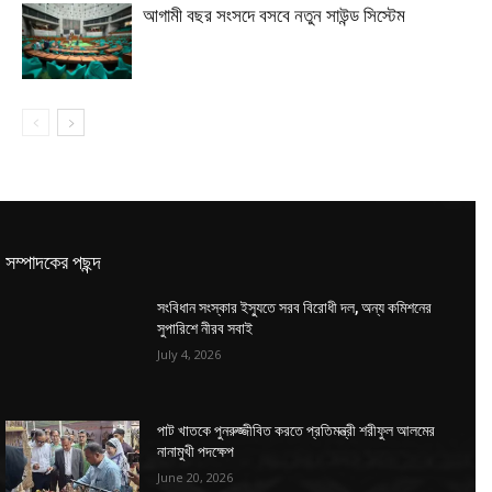
আগামী বছর সংসদে বসবে নতুন সাউন্ড সিস্টেম
সম্পাদকের পছন্দ
সংবিধান সংস্কার ইস্যুতে সরব বিরোধী দল, অন্য কমিশনের
সুপারিশে নীরব সবাই
July 4, 2026
পাট খাতকে পুনরুজ্জীবিত করতে প্রতিমন্ত্রী শরীফুল আলমের
নানামুখী পদক্ষেপ
June 20, 2026