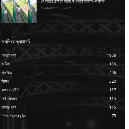
যে কারণে ঠেকানো যাচ্ছে না ট্রেনে ছিনতাই-ডাকাতি
September 26, 2021
জনপ্রিয় ক্যাটাগরি
প্রধান খবর
1908
জাতীয়
1186
রাজনীতি
446
বিদেশ
320
অপরাধ-দুর্নীতি
167
অর্থ-বানিজ্য
115
জেলার খবর
115
শিক্ষা-তথ্যপ্রযুক্তি
75