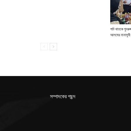
পাট খাতকে পুনরুজ্
আলমের নানামুখী 
সম্পাদকের পছন্দ