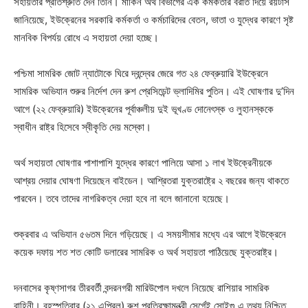
সহায়তার প্রতিশ্রুতি দেন তিনি। মার্কিন অর্থ বিভাগের এক কর্মকর্তার বরাত দিয়ে রয়টার্স
জানিয়েছে, ইউক্রেনের সরকারি কর্মকর্তা ও কর্মচারিদের বেতন, ভাতা ও যুদ্ধের কারণে সৃষ্ট
মানবিক বিপর্যয় রোধে এ সহায়তা দেয়া হচ্ছে।
পশ্চিমা সামরিক জোট ন্যাটোকে ঘিরে দ্বন্দ্বের জেরে গত ২৪ ফেব্রুয়ারি ইউক্রেনে
সামরিক অভিযান শুরুর নির্দেশ দেন রুশ প্রেসিডেন্ট ভ্লাদিমির পুতিন। এই ঘোষণার দু’দিন
আগে (২২ ফেব্রুয়ারি) ইউক্রেনের পূর্বাঞ্চলীয় দুই ভূখণ্ড দোনেৎস্ক ও লুহানস্ককে
স্বাধীন রাষ্ট্র হিসেবে স্বীকৃতি দেয় মস্কো।
অর্থ সহায়তা ঘোষণার পাশাপাশি যুদ্ধের কারণে পালিয়ে আসা ১ লাখ ইউক্রেনীয়কে
আশ্রয় দেয়ার ঘোষণা দিয়েছেন বাইডেন। আশ্রিতরা যুক্তরাষ্ট্রে ২ বছরের জন্য থাকতে
পারবেন। তবে তাদের নাগরিকত্ব দেয়া হবে না বলে জানানো হয়েছে।
শুক্রবার এ অভিযান ৫৬তম দিনে গড়িয়েছে। এ সময়সীমার মধ্যে এর আগে ইউক্রেনে
কয়েক দফায় শত শত কোটি ডলারের সামরিক ও অর্থ সহায়তা পাঠিয়েছে যুক্তরাষ্ট্র।
দনবাসের কৃষ্ণসাগর তীরবর্তী বন্দরনগরী মারিউপোল দখলে নিয়েছে রাশিয়ার সামরিক
বাহিনী। বৃহস্পতিবার (২১ এপ্রিল) রুশ প্রতিরক্ষামন্ত্রী সের্গেই সোইগু এ তথ্য নিশ্চিত