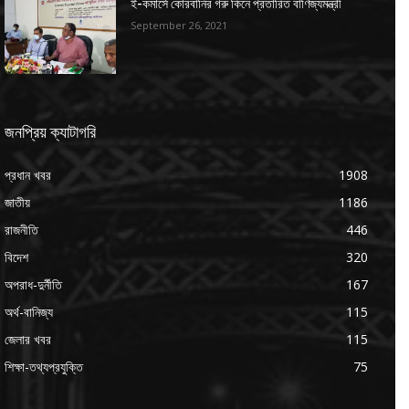
ই-কমার্সে কোরবানির গরু কিনে প্রতারিত বাণিজ্যমন্ত্রী
September 26, 2021
জনপ্রিয় ক্যাটাগরি
প্রধান খবর
1908
জাতীয়
1186
রাজনীতি
446
বিদেশ
320
অপরাধ-দুর্নীতি
167
অর্থ-বানিজ্য
115
জেলার খবর
115
শিক্ষা-তথ্যপ্রযুক্তি
75