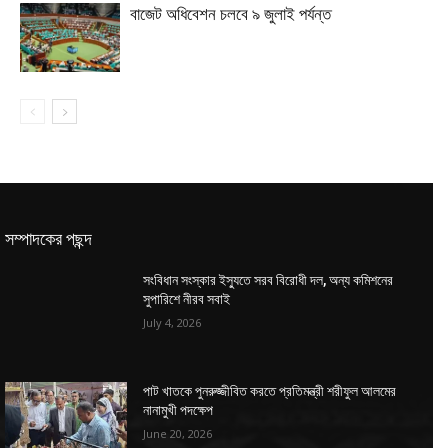
বাজেট অধিবেশন চলবে ৯ জুলাই পর্যন্ত
সম্পাদকের পছন্দ
সংবিধান সংস্কার ইস্যুতে সরব বিরোধী দল, অন্য কমিশনের
সুপারিশে নীরব সবাই
July 4, 2026
পাট খাতকে পুনরুজ্জীবিত করতে প্রতিমন্ত্রী শরীফুল আলমের
নানামুখী পদক্ষেপ
June 20, 2026