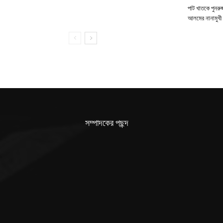
পাট খাতকে পুনরুজ্
আলমের নানামুখী 
সম্পাদকের পছন্দ