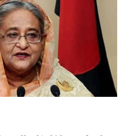
ger
e