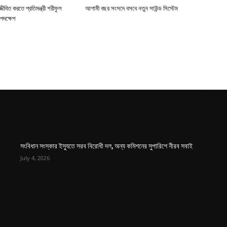
জীবিত করতে প্রতিমন্ত্রী শরীফুল
আগামী বছর সংসদে বসবে নতুন সাউন্ড সিস্টেম
পদক্ষেপ
সংবিধান সংস্কার ইস্যুতে সরব বিরোধী দল, অন্য কমিশনের সুপারিশে নীরব সবাই
July 4, 2026