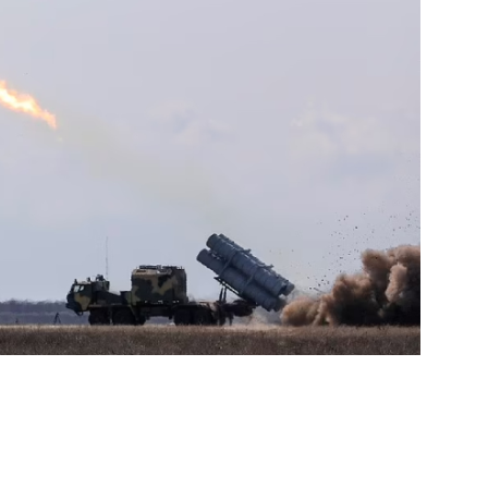
ger
e