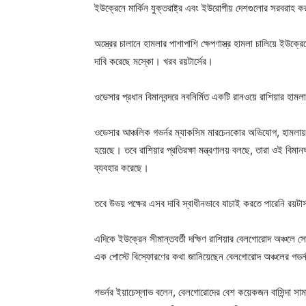
ইউক্রেনে মার্কিন যুক্তরাষ্ট্র এবং ইউরোপীয় দেশগুলোর সরবরাহ কর
অস্ত্রের চালানে হামলার পাশাপাশি ক্ষেপণাস্ত্র হামলা চালিয়ে ইউ
দাবি করেছে মস্কো। খরব রয়টার্সের।
ওডেসার প্রধান বিমানবন্দরে নবনির্মিত একটি রানওয়ে রাশিয়ার
ওডেসার আঞ্চলিক গভর্নর ম্যাকসিম মারচেনকোর অভিযোগ, হামলায় ‘ব্য
হয়েছে। তবে রাশিয়ার প্রতিরক্ষা মন্ত্রণালয় বলছে, তারা ওই বিমানঘাঁ
ব্যবহার করেছে।
তবে উভয় পক্ষের এসব দাবি স্বাধীনভাবে যাচাই করতে পারেনি রয়টার
এদিকে ইউক্রেন সীমান্তবর্তী দক্ষিণ রাশিয়ার বেলগোরোদ অঞ্চলে
এক পোস্টে বিস্ফোরণের কথা জানিয়েছেন বেলগোরোদ অঞ্চলের গভর্
গভর্নর ইয়াচেস্লাভ বলেন, বেলগোরোদের বেশ কয়েকজন বাসিন্দা স