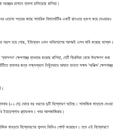
া অস্ত্রের চালানে হামলা চালিয়েছে রাশিয়া।
ক্রেনের ওডেসা শহরের কাছে সামরিক বিমানঘাঁটির একটি রানওয়ে ধ্বংস করে দেওয়ারও
 হামলায় অচল হয়ে গেছে, ইউক্রেন এমন অভিযোগের পরপরই এসব দাবি করেছে মস্কো।
াসশন’ ক্ষেপণাস্ত্র ব্যবহার করেছে রাশিয়া, যেটি ক্রিমিয়া থেকে উৎক্ষেপণ করা
টিতে হামলার জন্য লক্ষ্যস্থলে নিখুঁতভাবে আঘাত হানতে সক্ষম ‘অনিক্স’ ক্ষেপণাস্ত্র
্স।
 সোমবার (০২ মে) ভোরে বড় ধরনের দুটি বিস্ফোরণ ঘটেছে। সামাজিক মাধ্যমে দেওয়া
নর ইয়াচেস্লাভ গ্ল্যাডকভ। খবর আলজাজিরার।
ামাজিক মাধ্যমে বিস্ফোরণের শব্দসহ ভিডিও পোস্ট করেছেন। তবে এই বিস্ফোরণে