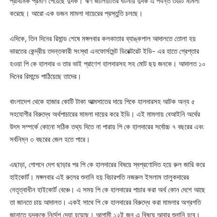
প্রাথমিক প্রমাণ পেয়েছে দুদক। ঋণ জালিয়াতির ঘটনায় দুদক এ পর্যন্ত ৩৬টি মামলা
করেছে। আরো এক ডজন মামলা দায়েরের প্রস্তুতি চলছে।
এদিকে, তিন দিনের রিমান্ড শেষে মঙ্গলবার কলকাতার ব্যাঙ্কশাল আদালতে তোলা হয়
ভারতের কেন্দ্রীয় তদন্তকারী সংস্থা এনফোর্সমেন্ট ডিরেক্টরেট ইডি- এর হাতে গ্রেপ্তার
হওয়া পি কে হালদার ও তার ভাই প্রাণেশ হালদারসহ সহ মোট ছয় জনকে। আদালত ১০
দিনের রিমান্ডে পাঠিয়েছে তাদের।
বাংলাদেশ থেকে হাজার কোটি টাকা আত্মসাতের দায়ে পিকে হালদারসহ আটক অন্য ৫
সহযোগীর বিরুদ্ধে অর্থপাচারের মামলা দায়ের করে ইডি। এই মামলায় বেআইনি অর্থের
উৎস সম্পর্কে কোনো সঠিক তথ্য দিতে না পারায় পি কে হালদারের সর্বোচ্চ ৭ বছরের এবং
সর্বনিম্ন ৩ বছরের জেল হতে পারে।
এছাড়া, গোপনে দেশ ছাড়ার পর পি কে হালদারের বিষয়ে স্বপ্রণোদিত হয়ে রুল জারি করে
হাইকোর্ট। মঙ্গলবার এই রুলের শুনানি হয় বিচারপতি নজরুল ইসলাম তালুকদারের
নেতৃত্বাধীন হাইকোর্ট বেঞ্চে। এ সময় পি কে হালদারের পাচার করা অর্থ কোন দেশে আছে
তা জানতে চায় আদালত। একই সাথে পি কে হালদারের বিরুদ্ধে করা মামলার অগ্রগতি
জানাতে দুদককে নির্দেশ দেয়া হয়েছে। আগামী ১২ই জুন এ বিষয়ে আবার শুনানি হবে।