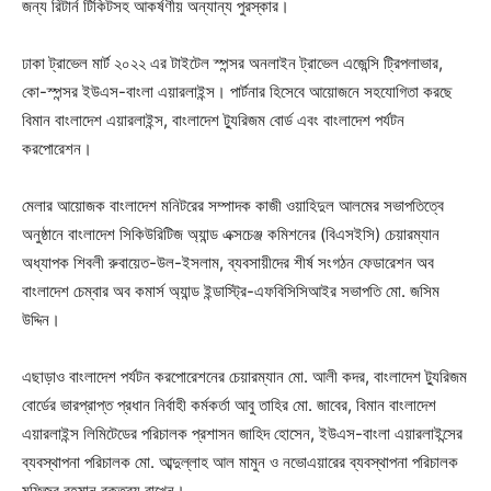
জন্য রিটার্ন টিকিটসহ আকর্ষণীয় অন্যান্য পুরস্কার।
ঢাকা ট্রাভেল মার্ট ২০২২ এর টাইটেল স্পন্সর অনলাইন ট্রাভেল এজেন্সি ট্রিপলাভার,
কো-স্পন্সর ইউএস-বাংলা এয়ারলাইন্স। পার্টনার হিসেবে আয়োজনে সহযোগিতা করছে
বিমান বাংলাদেশ এয়ারলাইন্স, বাংলাদেশ ট্যুরিজম বোর্ড এবং বাংলাদেশ পর্যটন
করপোরেশন।
মেলার আয়োজক বাংলাদেশ মনিটরের সম্পাদক কাজী ওয়াহিদুল আলমের সভাপতিত্বে
অনুষ্ঠানে বাংলাদেশ সিকিউরিটিজ অ্যান্ড এক্সচেঞ্জ কমিশনের (বিএসইসি) চেয়ারম্যান
অধ্যাপক শিবলী রুবায়েত-উল-ইসলাম, ব্যবসায়ীদের শীর্ষ সংগঠন ফেডারেশন অব
বাংলাদেশ চেম্বার অব কমার্স অ্যান্ড ইন্ডাস্ট্রি-এফবিসিসিআইর সভাপতি মো. জসিম
উদ্দিন।
এছাড়াও বাংলাদেশ পর্যটন করপোরেশনের চেয়ারম্যান মো. আলী কদর, বাংলাদেশ ট্যুরিজম
বোর্ডের ভারপ্রাপ্ত প্রধান নির্বাহী কর্মকর্তা আবু তাহির মো. জাবের, বিমান বাংলাদেশ
এয়ারলাইন্স লিমিটেডের পরিচালক প্রশাসন জাহিদ হোসেন, ইউএস-বাংলা এয়ারলাইন্সের
ব্যবস্থাপনা পরিচালক মো. আব্দুল্লাহ আল মামুন ও নভোএয়ারের ব্যবস্থাপনা পরিচালক
মফিজুর রহমান বক্তব্য রাখেন।