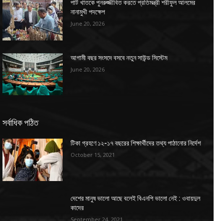
পাট খাতকে পুনরুজ্জীবিত করতে প্রতিমন্ত্রী শরীফুল আলমের
নানামুখী পদক্ষেপ
June 20, 2026
আগামী বছর সংসদে বসবে নতুন সাউন্ড সিস্টেম
June 20, 2026
সর্বাধিক পঠিত
টিকা গ্রহণে ১২-১৭ বছরের শিক্ষার্থীদের তথ্য পাঠানোর নির্দেশ
October 15, 2021
দেশের মানুষ ভালো আছে বলেই বিএনপি ভালো নেই : ওবায়দুল
কাদের
September 24, 2021