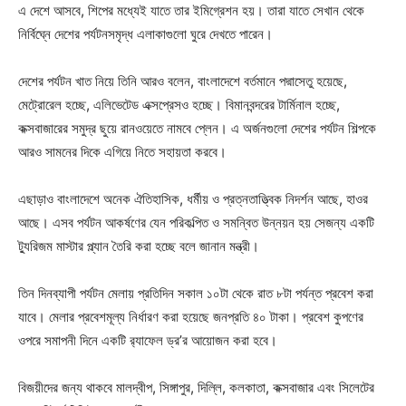
এ দেশে আসবে, শিপের মধ্যেই যাতে তার ইমিগ্রেশন হয়। তারা যাতে সেখান থেকে
নির্বিঘ্নে দেশের পর্যটনসমৃদ্ধ এলাকাগুলো ঘুরে দেখতে পারেন।
দেশের পর্যটন খাত নিয়ে তিনি আরও বলেন, বাংলাদেশে বর্তমানে পদ্মাসেতু হয়েছে,
মেট্রোরেল হচ্ছে, এলিভেটেড এক্সপ্রেসও হচ্ছে। বিমানবন্দরের টার্মিনাল হচ্ছে,
কক্সবাজারের সমুদ্র ছুয়ে রানওয়েতে নামবে প্লেন। এ অর্জনগুলো দেশের পর্যটন শিল্পকে
আরও সামনের দিকে এগিয়ে নিতে সহায়তা করবে।
এছাড়াও বাংলাদেশে অনেক ঐতিহাসিক, ধর্মীয় ও প্রত্নতাত্ত্বিক নিদর্শন আছে, হাওর
আছে। এসব পর্যটন আকর্ষণের যেন পরিকল্পিত ও সমন্বিত উন্নয়ন হয় সেজন্য একটি
ট্যুরিজম মাস্টার প্ল্যান তৈরি করা হচ্ছে বলে জানান মন্ত্রী।
তিন দিনব্যাপী পর্যটন মেলায় প্রতিদিন সকাল ১০টা থেকে রাত ৮টা পর্যন্ত প্রবেশ করা
যাবে। মেলার প্রবেশমূল্য নির্ধারণ করা হয়েছে জনপ্রতি ৪০ টাকা। প্রবেশ কুপণের
ওপরে সমাপনী দিনে একটি র‌্যাফেল ড্র’র আয়োজন করা হবে।
বিজয়ীদের জন্য থাকবে মালদ্বীপ, সিঙ্গাপুর, দিল্লি, কলকাতা, কক্সবাজার এবং সিলেটের