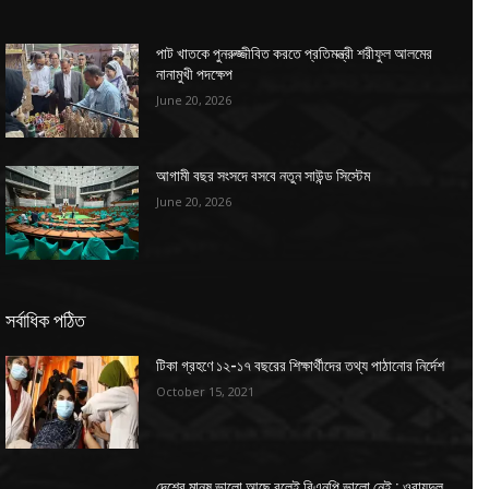
পাট খাতকে পুনরুজ্জীবিত করতে প্রতিমন্ত্রী শরীফুল আলমের
নানামুখী পদক্ষেপ
June 20, 2026
আগামী বছর সংসদে বসবে নতুন সাউন্ড সিস্টেম
June 20, 2026
সর্বাধিক পঠিত
টিকা গ্রহণে ১২-১৭ বছরের শিক্ষার্থীদের তথ্য পাঠানোর নির্দেশ
October 15, 2021
দেশের মানুষ ভালো আছে বলেই বিএনপি ভালো নেই : ওবায়দুল