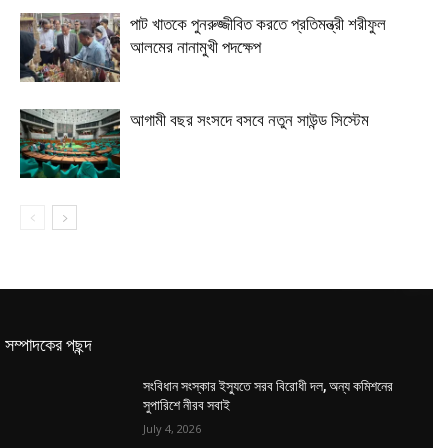
পাট খাতকে পুনরুজ্জীবিত করতে প্রতিমন্ত্রী শরীফুল
আলমের নানামুখী পদক্ষেপ
আগামী বছর সংসদে বসবে নতুন সাউন্ড সিস্টেম
সম্পাদকের পছন্দ
সংবিধান সংস্কার ইস্যুতে সরব বিরোধী দল, অন্য কমিশনের
সুপারিশে নীরব সবাই
July 4, 2026