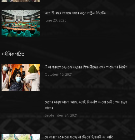
আগামী বছর সংসদে বসবে নতুন সাউন্ড সিস্টেম
June 20, 2026
সর্বাধিক পঠিত
টিকা গ্রহণে ১২-১৭ বছরের শিক্ষার্থীদের তথ্য পাঠানোর নির্দেশ
October 15, 2021
দেশের মানুষ ভালো আছে বলেই বিএনপি ভালো নেই : ওবায়দুল
কাদের
September 24, 2021
যে কারণে ঠেকানো যাচ্ছে না ট্রেনে ছিনতাই-ডাকাতি