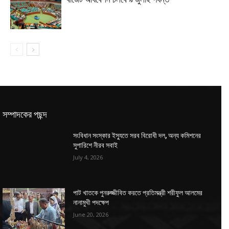
সম্পাদকের পছন্দ
সংবিধান সংস্কার ইস্যুতে সরব বিরোধী দল, অন্য কমিশনের
সুপারিশে নীরব সবাই
July 4, 2026
পাট খাতকে পুনরুজ্জীবিত করতে প্রতিমন্ত্রী শরীফুল আলমের
নানামুখী পদক্ষেপ
June 20, 2026