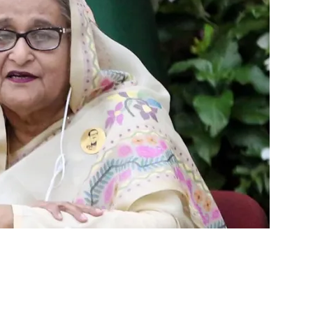
ger
e