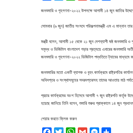
জনশুমারি ও গৃহগণনা-২০২২ উপলক্ষে আগামী ১৪ জুন জাতির উদ্দেশে
সোমবার (৬ জুন) জাতীয় সংসদে পরিকল্পনামন্ত্রী এম এ মান্নান তা
মন্ত্রী বলেন, আগামী ১৫ থেকে ২১ জুন দেশব্যাপী ষষ্ঠ জনশুমারি ও 
সমৃদ্ধ ও ডিজিটাল বাংলাদেশ গড়ার প্রত্যয়ে এবারের জনশুমারি অ
জনশুমারি ও গৃহগণনা-২০২২ ডিজিটাল পদ্ধতিতে ট্যাবের মাধ্যমে ক
জনশুমারির মতো একটি ব্যাপক ও বৃহৎ কার্যক্রমে রাষ্ট্রপতির কার্যালয়,
অধিদপ্তর ও সংস্থাসমূহের সদরদপ্তরসহ তাদের আওতায় মাঠ পর্যা
প্রচার কার্যক্রমের অংশ হিসেবে আগামী ৭ জুন রাষ্ট্রপতি কর্তৃক
হয়েছে জানিয়ে তিনি বলেন, শুমারি শুরুর প্রাক্কালে ১৪ জুন প্রধানম
শেয়ার করতে ক্লিক করুন
Facebook
Twitter
WhatsApp
Gmail
Messen
Shar