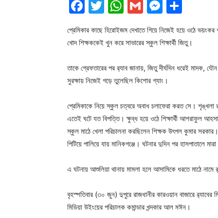
Facebook
Twitter
WhatsApp
Gmail
Messen
Shar
প্রেমিকার কাছে হিরোইজম দেখাতে গিয়ে নিজেই হয়ে ওঠে ভয়ংকর খুনি।
খোদ শিক্ষককেই খুন করে সাভারের স্কুল শিক্ষার্থী জিতু।
তাকে গ্রেফতারের পর র‌্যাব জানায়, জিতু দীর্ঘদিন ধরেই মাদক, য
সুরক্ষায় নিজেই গড়ে তুলেছিল কিশোর গ্যাং।
প্রেমিকাকে নিয়ে স্কুল চত্বরে অবাধ চলাফেরা করত সে। শৃঙ্খলা র
এতেই ঘটে যত বিপত্তি। ক্ষুব্ধ হয়ে ওঠে শিক্ষার্থী আশরাফুল আ
স্কুল মাঠে খেলা পরিচালনা করছিলেন শিক্ষক উৎপল কুমার সরকার। 
পিটিয়ে পালিয়ে যায় মানিকগঞ্জে। ঘটনার দুদিন পর হাসপাতালে মারা
এ ঘটনায় আশুলিয়া থানায় মামলা হলে আসামিকে ধরতে মাঠে নামে র‌্
বৃহস্পতিবার (৩০ জুন) দুপুরে রাজধানীর কারওয়ান বাজারে র‍্যাবের 
মিডিয়া উইংয়ের পরিচালক কমান্ডার খন্দকার আল মঈন।