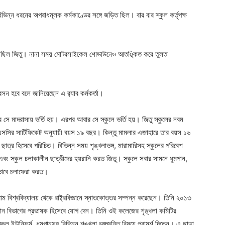
ভিন্ন ধরনের অপরাধমূলক কর্মকাণ্ডের সঙ্গে জড়িত ছিল। বার বার স্কুল কর্তৃপক্ষ
 তুলেছিল জিতু। নানা সময় মোটরসাইকেল শোডাউনেও আতঙ্কিত করে তুলত
সন হবে বলে জানিয়েছেন এ র‌্যাব কর্মকর্তা।
সে মাদরাসায় ভর্তি হয়। এরপর আবার সে স্কুলে ভর্তি হয়। জিতু স্কুলের নবম
েএসসির সার্টিফিকেট অনুযায়ী বয়স ১৯ বছর। কিন্তু মামলার এজাহারে তার বয়স ১৬
াত্র হিসেবে পরিচিত। বিভিন্ন সময় শৃঙ্খলাভঙ্গ, মারামারিসহ স্কুলের পরিবেশ
বং স্কুল চলাকালীন ছাত্রীদের হয়রানি করত জিতু। স্কুলে সবার সামনে ধূমপান,
াভাবে চলাফেরা করত।
 বিশ্ববিদ্যালয় থেকে রাষ্ট্রবিজ্ঞানে স্নাতকোত্তর সম্পন্ন করেছেন। তিনি ২০১৩
জ্ঞান বিভাগের প্রভাষক হিসেবে যোগ দেন। তিনি ওই কলেজের শৃঙ্খলা কমিটির
্কুল ইউনিফর্ম, ধূমপানসহ বিভিন্ন শৃঙ্খলা ভঙ্গজনিত বিষয়ে পরামর্শ দিতেন। এ ছাড়া