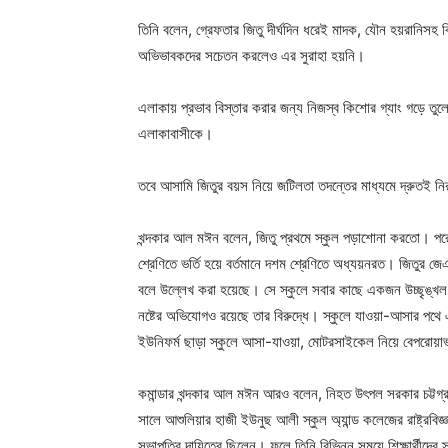
তিনি বলেন, গ্রেফতার জিতু দীর্ঘদিন ধরেই মাদক, যৌন হয়রানিসহ বি
অভিভাবকদের সচেতন করলেও এর সুরাহা হয়নি।
এলাকায় প্রভাব বিস্তার করার জন্য নিজস্ব কিশোর গ্যাং গড়ে
এলাকাবাসীকে।
তবে আসামি জিতুর বয়স নিয়ে জটিলতা তদন্তের মাধ্যমে দ্রুতই নির
খন্দকার আল মঈন বলেন, জিতু প্রথমে স্কুল পড়াশোনা করতো। পরে 
শ্রেণিতে ভর্তি হয়ে বর্তমানে দশম শ্রেণিতে অধ্যয়নরত। জিতুর জ
বলে উল্লেখ করা হয়েছে। সে স্কুলে সবার কাছে একজন উচ্ছৃঙ্খল ছ
নষ্টের অভিযোগও রয়েছে তার বিরুদ্ধে। স্কুলে যাওয়া-আসার পথে এ
ইউনিফর্ম ছাড়া স্কুলে আসা-যাওয়া, মোটরসাইকেল নিয়ে বেপরোয়
কমান্ডার খন্দকার আল মঈন আরও বলেন, নিহত উৎপল সরকার চট্টগ্রাম
সালে আশুলিয়ার হাজী ইউনুছ আলী স্কুল অ্যান্ড কলেজের রাষ্ট্রবি
সভাপতির দায়িত্বে ছিলেন। ফলে তিনি বিভিন্ন সময়ে শিক্ষার্থীদের স