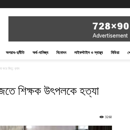
অপরাধ-দুর্নীতি
অর্থ-বানিজ্য
বিনোদন
লাইফস্টাইল ও স্বাস্থ্য
মিডিয়া
খ
 করে জিতু: র‌্যাব
াজতে শিক্ষক উৎপলকে হত্যা
3260