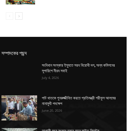
সম্পাদকের পছন্দ
সংবিধান সংস্কার ইস্যুতে সরব বিরোধী দল, অন্য কমিশনের
সুপারিশে নীরব সবাই
July 4, 2026
পাট খাতকে পুনরুজ্জীবিত করতে প্রতিমন্ত্রী শরীফুল আলমের
নানামুখী পদক্ষেপ
June 20, 2026
আগামী বছর সংসদে বসবে নতুন সাউন্ড সিস্টেম