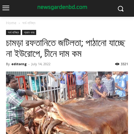
Home
অর্থ-বানিজ্য
অর্থ-বানিজ্য
প্রধান খবর
চামড়া রফতানিতে জটিলতা; পাঠানো যাচ্ছে
না ইউরোপে, চীনে দাম কম
By
editorng
-
July 14, 2022
3321