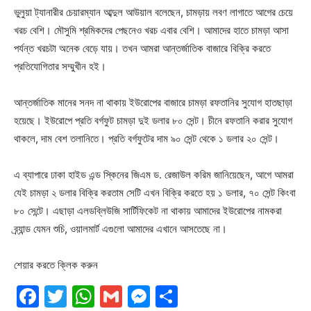
ভুলুয়া ট্যানারীর চেয়ারম্যান আব্দুল আউয়াল বলেছেন, চামড়ায় লবণ লাগাতে আগের চেয়ে
খরচ বেশি। মৌসুমি শ্রমিকদের পেছনেও খরচ এবার বেশি। আমাদের হাতে চামড়া আসা
পর্যন্ত খরচটা অনেক বেড়ে যায়। তখন আমরা আন্তর্জাতিক বাজারে বিক্রি করতে
প্রতিযোগিতার সম্মুখীন হই।
আন্তর্জাতিক মানের সনদ না থাকায় ইউরোপের বাজারে চামড়া রফতানির সুযোগ হাতছাড়া
হয়েছে। ইউরোপে প্রতি বর্গফুট চামড়া দুই ডলার ৮০ সেন্ট। চীনে রফতানি করার সুযোগ
থাকলে, দাম বেশ তলানিতে। প্রতি বর্গফুটের দাম ৯০ সেন্ট থেকে ১ ডলার ২০ সেন্ট।
এ ব্যাপারে ঢাকা হাইড এন্ড স্কিনের জিএম ড. রেজাউল করিম জানিয়েছেন, আগে আমরা
যেই চামড়া ২ ডলার বিক্রি করতাম সেটি এখন বিক্রি করতে হয় ১ ডলার, ৭০ সেন্ট কিংবা
৮০ সেন্টে। এছাড়া এলডব্লিউজি সার্টিফিকেট না থাকায় আমাদের ইউরোপের নামকরা
ব্র্যান্ড যেমন শুচি, ওয়ালমার্ট এগুলো আমাদের এখানে আসতেছে না।
শেয়ার করতে ক্লিক করুন
Facebook
Twitter
WhatsApp
Gmail
Messenger
Share