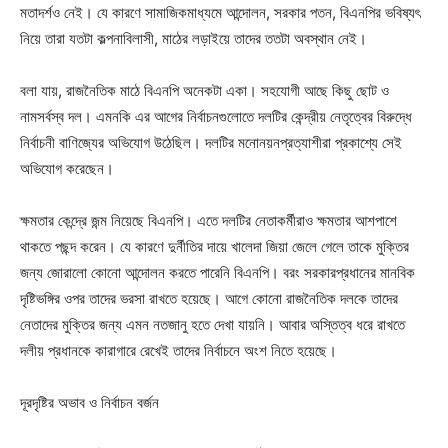
মতাদর্শও নেই। যে কারণে সামাজিকমাধ্যমে আন্দোলন, সরকার পতন, বিএনপির ভবিষ্যৎ
নিয়ে তারা যতটা কল্পনাবিলাসী, মাঠের লড়াইয়ে তাদের ততটা অবস্থান নেই।
বলা যায়, রাজনৈতিক মাঠে বিএনপি অনেকটা একা। সহযোগী আছে কিছু ছোট ও
নামসর্বস্ব দল। এমনকি এর আগের নির্বাচনগুলোতে দলটির কেন্দ্রীয় নেতৃত্বের বিরুদ্ধে
নির্বাচনী বাণিজ্যের অভিযোগ উঠেছিল। দলটির মনোনয়নপ্রত্যাশীরা প্রকাশ্যে সেই
অভিযোগ করেছেন।
ক্ষমতার কেন্দ্রে জন্ম নিয়েছে বিএনপি। এতে দলটির নেতাকর্মীরাও ক্ষমতার আশপাশে
থাকতে পছন্দ করেন। যে কারণে দুর্নীতির দায়ে খালেদা জিয়া জেলে গেলে তাকে মুক্তির
জন্য জোরালো কোনো আন্দোলন করতে পারেনি বিএনপি। বরং সরকারপ্রধানের মানবিক
দৃষ্টিভঙ্গির ওপর তাদের ভরসা রাখতে হয়েছে। আগে কোনো রাজনৈতিক দলকে তাদের
নেতাদের মুক্তির জন্য এমন নতজানু হতে দেখা যায়নি। আবার অস্তিত্ব ধরে রাখতে
দলীয় প্রধানকে কারাগারে রেখেই তাদের নির্বাচনে অংশ নিতে হয়েছে।
দূরদৃষ্টির অভাব ও নির্বাচন বর্জন