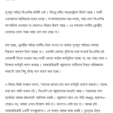
তৃণমূল পর্যায়ে বিএনপির কমিটি নেই। কিন্তু দলীয় অন্তর্কোন্দল ঠিকই আছে। দলটি
একধরনের স্থবিরতার মধ্যে চলছে। সংবাদমাধ্যমের খবর বলছে, সারা দেশে বিএনপির
সাংগঠনিক তৎপরতা না-থাকলেও বিরোধ ঠিকই আছে। এর সমাধানে দলটির কেন্দ্রীয়
নেতাদের তেমন গরজ আছে বলে মনে হচ্ছে না।
বলা হচ্ছে, কেন্দ্রীয় পর্যায়ে দলটির ঐক্য সংহত না-থাকায় তৃণমূল পর্যায়ের সমস্যা
নিরসনে পদক্ষেপ নিতে পারছে না। এমনকি ভোলায় পুলিশের সঙ্গে সংঘর্ষে বিএনপির দুই
নেতাকর্মী নিহত হওয়ার পরও দলটি কোনো কঠোর কর্মসূচিতে যাচ্ছে না; বরং তারা শোক ও
বিক্ষোভ কর্মসূচি পালন করেছে। সরকারবিরোধী আন্দোলনে অতীতের তিক্ত অভিজ্ঞতার
কারণেই তারা পিছু হটছে বলে ধারণা করা হচ্ছে।
এ বিষয়ে মির্জা ফখরুল বলেন, ‘অনেকে জানতে চান কবে কর্মসূচি ঘোষণা করবেন। তাদের
কথা শুনে আমি অবাক হই। বিএনপি তো আন্দোলনের মধ্যেই আছে। সরকারের নানা
ব্যর্থতায় আমরা রাজপথেই প্রতিবাদ করছি। আন্দোলন মানে তো গাড়ি ভাঙচুর, জ্বালাও-
পোড়াও নয়, আমরা এসবে বিশ্বাস করি না। জনগণও সেটা চায় না। আমরা চাই
সরকারবিরোধী একটি গণআন্দোলন। সে লক্ষ্যে আমরা কাজ করছি। বৃহত্তর ঐক্য