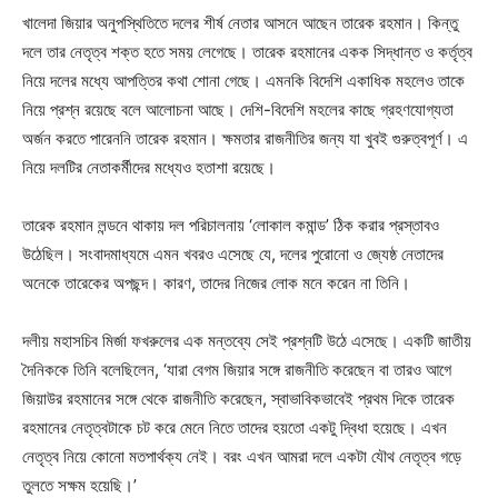
খালেদা জিয়ার অনুপস্থিতিতে দলের শীর্ষ নেতার আসনে আছেন তারেক রহমান। কিন্তু
দলে তার নেতৃত্ব শক্ত হতে সময় লেগেছে। তারেক রহমানের একক সিদ্ধান্ত ও কর্তৃত্ব
নিয়ে দলের মধ্যে আপত্তির কথা শোনা গেছে। এমনকি বিদেশি একাধিক মহলেও তাকে
নিয়ে প্রশ্ন রয়েছে বলে আলোচনা আছে। দেশি-বিদেশি মহলের কাছে গ্রহণযোগ্যতা
অর্জন করতে পারেননি তারেক রহমান। ক্ষমতার রাজনীতির জন্য যা খুবই গুরুত্বপূর্ণ। এ
নিয়ে দলটির নেতাকর্মীদের মধ্যেও হতাশা রয়েছে।
তারেক রহমান লন্ডনে থাকায় দল পরিচালনায় ‘লোকাল কমান্ড’ ঠিক করার প্রস্তাবও
উঠেছিল। সংবাদমাধ্যমে এমন খবরও এসেছে যে, দলের পুরোনো ও জ্যেষ্ঠ নেতাদের
অনেকে তারেকের অপছন্দ। কারণ, তাদের নিজের লোক মনে করেন না তিনি।
দলীয় মহাসচিব মির্জা ফখরুলের এক মন্তব্যে সেই প্রশ্নটি উঠে এসেছে। একটি জাতীয়
দৈনিককে তিনি বলেছিলেন, ‘যারা বেগম জিয়ার সঙ্গে রাজনীতি করেছেন বা তারও আগে
জিয়াউর রহমানের সঙ্গে থেকে রাজনীতি করেছেন, স্বাভাবিকভাবেই প্রথম দিকে তারেক
রহমানের নেতৃত্বটাকে চট করে মেনে নিতে তাদের হয়তো একটু দ্বিধা হয়েছে। এখন
নেতৃত্ব নিয়ে কোনো মতপার্থক্য নেই। বরং এখন আমরা দলে একটা যৌথ নেতৃত্ব গড়ে
তুলতে সক্ষম হয়েছি।’