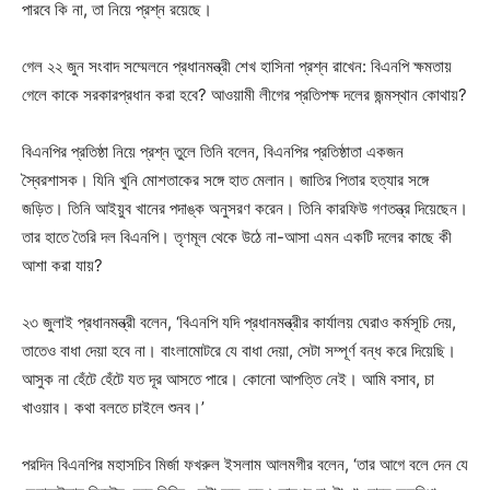
পারবে কি না, তা নিয়ে প্রশ্ন রয়েছে।
গেল ২২ জুন সংবাদ সম্মেলনে প্রধানমন্ত্রী শেখ হাসিনা প্রশ্ন রাখেন: বিএনপি ক্ষমতায়
গেলে কাকে সরকারপ্রধান করা হবে? আওয়ামী লীগের প্রতিপক্ষ দলের জন্মস্থান কোথায়?
বিএনপির প্রতিষ্ঠা নিয়ে প্রশ্ন তুলে তিনি বলেন, বিএনপির প্রতিষ্ঠাতা একজন
স্বৈরশাসক। যিনি খুনি মোশতাকের সঙ্গে হাত মেলান। জাতির পিতার হত্যার সঙ্গে
জড়িত। তিনি আইয়ুব খানের পদাঙ্ক অনুসরণ করেন। তিনি কারফিউ গণতন্ত্র দিয়েছেন।
তার হাতে তৈরি দল বিএনপি। তৃণমূল থেকে উঠে না-আসা এমন একটি দলের কাছে কী
আশা করা যায়?
২৩ জুলাই প্রধানমন্ত্রী বলেন, ‘বিএনপি যদি প্রধানমন্ত্রীর কার্যালয় ঘেরাও কর্মসূচি দেয়,
তাতেও বাধা দেয়া হবে না। বাংলামোটরে যে বাধা দেয়া, সেটা সম্পূর্ণ বন্ধ করে দিয়েছি।
আসুক না হেঁটে হেঁটে যত দূর আসতে পারে। কোনো আপত্তি নেই। আমি বসাব, চা
খাওয়াব। কথা বলতে চাইলে শুনব।’
পরদিন বিএনপির মহাসচিব মির্জা ফখরুল ইসলাম আলমগীর বলেন, ‘তার আগে বলে দেন যে