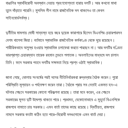
বাঙালির স্বার্থবিরোধী অবস্থান নেয়ায় গ্রহণযোগ্যতা হারায় দলটি। আর কখনো মাথা
তুলে দাঁড়াতে পারেনি। মুসলিম লীগ নামে রাজনৈতিক দল থাকলেও তা কেবল
সাইনবোর্ডসর্বস্ব।
দুর্নীতির মামলায় দোষী সাব্যস্ত হয়ে বছর দুয়েক কারাগারে ছিলেন বিএনপির চেয়ারপারসন
বেগম খালেদা জিয়া। বর্তমানে স্বাভাবিক রাজনৈতিক কর্মকাণ্ড থেকে দূরে রয়েছেন।
শারীরিকভাবে অসুস্থ হওয়ায় স্বাভাবিক চলাফেরা করতে পারছেন না। আর দলটির দণ্ডিত
ভারপ্রাপ্ত চেয়ারম্যান তারেক রহমান লন্ডনে পলাতক। অনলাইনের মাধ্যমে দল চালান
তিনি। ফলে সরকার পতনে দলটির সক্ষমতা নিয়ে প্রশ্ন ওঠাই স্বাভাবিক।
জানা গেছে, ভোলায় সংঘর্ষের পরই দলের নীতিনির্ধারকরা রুদ্ধদ্বার বৈঠক করেন। পুরো
পরিস্থিতি মূল্যায়ন ও পর্যবেক্ষণ করেন তারা। বৈঠকে প্রায় সব নেতাই একমত হন–এ
ঘটনার পেছনে সরকারের কোনো পরিকল্পনা রয়েছে। তারা মনে করেন, এর পেছনে
সরকারের মূলত দুটি উদ্দেশ্য থাকতে পারে। প্রথমত, যেকোনোভাবে এ মুহূর্তে বিএনপিকে
রাজপথে নামাতে চায় সরকার। এমন বার্তা তাদের কাছে রয়েছে। দ্বিতীয়ত, রাজপথে
নামলে সরকার কতটা কঠিন হতে পারে–বিরোধী দলগুলোকে এমন বার্তা দেয়া।