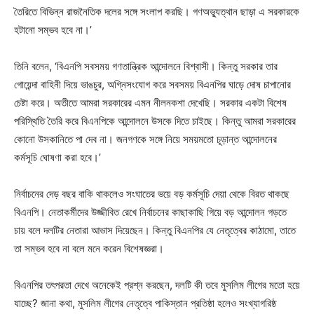
তৈরিতে বিভিন্ন রাজনৈতিক দলের সঙ্গে সংলাপ করছি। গণঅভ্যুত্থান ছাড়া এ সরকারকে
হটানো সম্ভব হবে না।’
তিনি বলেন, ‘বিএনপি সবসময় গণতান্ত্রিক আন্দোলনে বিশ্বাসী। কিন্তু সরকার তার
গোয়েন্দা বাহিনী দিয়ে ভাঙচুর, অগ্নিসংযোগ করে সবসময় বিএনপির ঘাড়ে দোষ চাপানোর
চেষ্টা করে। অতীতে আমরা সরকারের এমন নীলনকশা দেখেছি। সরকার একটা বিশেষ
পরিস্থিতি তৈরি করে বিএনপিকে আন্দোলনে উসকে দিতে চাইছে। কিন্তু আমরা সরকারের
কোনো উসকানিতে পা দেব না। জনগণকে সঙ্গে নিয়ে সময়মতো চূড়ান্ত আন্দোলনের
কর্মসূচি ঘোষণা করা হবে।’
নির্বাচনের দেড় বছর বাকি থাকলেও সংঘাতের ভয়ে বড় কর্মসূচি দেয়া থেকে বিরত থাকছে
বিএনপি। নেতাকর্মীদের উজ্জীবিত রেখে নির্বাচনের কাছাকাছি গিয়ে বড় আন্দোলন গড়তে
চায় বলে দলটির নেতারা আভাস দিয়েছেন। কিন্তু বিএনপির যে নেতৃত্বের কাঠামো, তাতে
তা সম্ভব হবে না বলে মনে করেন বিশেষজ্ঞরা।
বিএনপির তৎপরতা দেখে অনেকেই প্রশ্ন করছেন, দলটি কী তবে মুসলিম লীগের মতো হয়ে
যাচ্ছে? জানা কথা, মুসলিম লীগের নেতৃত্বে পাকিস্তান প্রতিষ্ঠা হলেও সংখ্যাগরিষ্ঠ