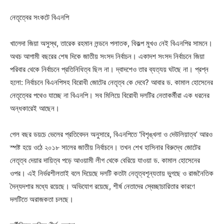
নেতৃত্বের সংকটে বিএনপি
খালেদা জিয়া অসুস্থ, তারেক রহমান লন্ডনে পলাতক, বিকল্প মুখও নেই বিএনপির সামনে।
অথচ আগামী বছরের শেষ দিকে জাতীয় সংসদ নির্বাচন। একাদশ সংসদ নির্বাচনে জিয়া
পরিবার থেকে নির্বাচনে প্রতিনিধিত্ব ছিল না। দ্বাদশেও তার ব্যত্যয় ঘটছে না। প্রশ্ন
হলো: নির্বাচনে বিএনপিসহ বিরোধী জোটের নেতৃত্ব কে দেবে? আবার ড. কামাল হোসেনের
নেতৃত্বের পথেও যাচ্ছে না বিএনপি। সব মিলিয়ে বিরোধী দলটির নেতাকর্মীরা এক ধরনের
অন্ধকারেই আছেন।
গেল বছর ডয়চে ভেলের প্রতিবেদন অনুসারে, বিএনপিতে ‘বিশৃঙ্খলা ও দেউলিয়াত্ব’ আরও
স্পষ্ট হয়ে ওঠে ২০১৮ সালের জাতীয় নির্বাচনে। তখন শেখ হাসিনার বিরুদ্ধে জোটের
নেতৃত্ব দেয়ার দায়িত্ব পড়ে আওয়ামী লীগ থেকে বেরিয়ে যাওয়া ড. কামাল হোসেনের
ওপর। এই নির্ভরশীলতাই বলে দিয়েছে দলটি কতটা নেতৃত্বশূন্যতায় ভুগছে ও রাজনৈতিক
দৈন্যদশার মধ্যে রয়েছে। অভিযোগ রয়েছে, শীর্ষ নেতাদের স্বেচ্ছাচারিতার কারণে
দলটিতে অরাজকতা চলছে।