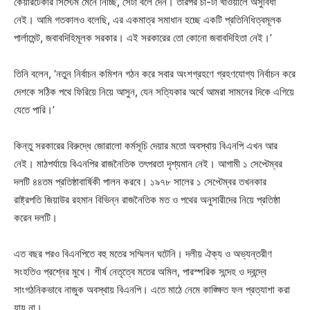
কেয়ারটেকার সিস্টেম মেনে নিচ্ছি, সেটা বলে দেন। তারপর চা-টা খাওয়ালে অসুবিধা
নেই। আমি গতকালও বলেছি, এর একমাত্র সমাধান হচ্ছে একটি প্রতিনিধিত্বমূলক
পার্লামেন্ট, জবাবদিহিমূলক সরকার। এই সরকারের তো কোনো জবাবদিহিতা নেই।’
তিনি বলেন, ‘নতুন নির্বাচন কমিশন গঠন করে সবার অংশগ্রহণে গ্রহণযোগ্য নির্বাচন করে
দেশকে সঠিক পথে ফিরিয়ে নিয়ে আসুন, যেন সত্যিকার অর্থে আমরা সামনের দিকে এগিয়ে
যেতে পারি।’
কিন্তু সরকারের বিরুদ্ধে জোরালো কর্মসূচি দেয়ার মতো অবস্থায় বিএনপি এখন আর
নেই। মাঠপর্যায়ে বিএনপির রাজনৈতিক তৎপরতা দৃশ্যমান নেই। আগামী ১ সেপ্টেম্বর
দলটি ৪৪তম প্রতিষ্ঠাবার্ষিকী পালন করবে। ১৯৭৮ সালের ১ সেপ্টেম্বর তখনকার
রাষ্ট্রপতি জিয়াউর রহমান বিভিন্ন রাজনৈতিক মত ও পথের অনুসারীদের নিয়ে প্রতিষ্ঠা
করেন দলটি।
এত বছর পরও বিএনপিতে বহু মতের সম্মিলন ঘটেনি। দলীয় ঐক্য ও অভ্যন্তরীণ
সংহতিও প্রশ্নের মুখে। শীর্ষ নেতৃত্বে মতের অমিল, পারস্পরিক সন্দেহ ও দ্বন্দ্বে
সাংগঠনিকভাবে নাজুক অবস্থায় বিএনপি। এতে মাঠে নেমে কাঙ্ক্ষিত ফল প্রত্যাশা করা
যায় না।