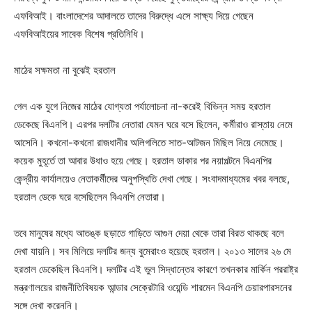
এফবিআই। বাংলাদেশের আদালতে তাদের বিরুদ্ধে এসে সাক্ষ্য দিয়ে গেছেন
এফবিআইয়ের সাবেক বিশেষ প্রতিনিধি।
মাঠের সক্ষমতা না বুঝেই হরতাল
গেল এক যুগে নিজের মাঠের যোগ্যতা পর্যালোচনা না-করেই বিভিন্ন সময় হরতাল
ডেকেছে বিএনপি। এরপর দলটির নেতারা যেমন ঘরে বসে ছিলেন, কর্মীরাও রাস্তায় নেমে
আসেনি। কখনো-কখনো রাজধানীর অলিগলিতে সাত-আটজন মিছিল নিয়ে নেমেছে।
কয়েক মুহূর্তে তা আবার উধাও হয়ে গেছে। হরতাল ডাকার পর নয়াপল্টনে বিএনপির
কেন্দ্রীয় কার্যালয়েও নেতাকর্মীদের অনুপস্থিতি দেখা গেছে। সংবাদমাধ্যমের খবর বলছে,
হরতাল ডেকে ঘরে বসেছিলেন বিএনপি নেতারা।
তবে মানুষের মধ্যে আতঙ্ক ছড়াতে গাড়িতে আগুন দেয়া থেকে তারা বিরত থাকছে বলে
দেখা যায়নি। সব মিলিয়ে দলটির জন্য বুমেরাংও হয়েছে হরতাল। ২০১৩ সালের ২৬ মে
হরতাল ডেকেছিল বিএনপি। দলটির এই ভুল সিদ্ধান্তের কারণে তখনকার মার্কিন পররাষ্ট্র
মন্ত্রণালয়ের রাজনীতিবিষয়ক আন্ডার সেক্রেটারি ওয়েন্ডি শারমেন বিএনপি চেয়ারপারসনের
সঙ্গে দেখা করেননি।