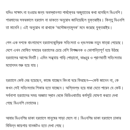
যদিও সাক্ষাৎ না হওয়ার জন্য অবস্থানগত পার্থক্যের অজুহাতের কথা বলেছিল বিএনপি।
শারমানের সফরকালে হরতাল না ডাকতে অনুরোধ জানিয়েছিল যুক্তরাষ্ট্র। কিন্তু বিএনপি
তা মানেনি। এই অনুরোধ না রাখাকে ‘অসৌজন্যমূলক’ মনে করেছে যুক্তরাষ্ট্র।
গেল এক দশকে বাংলাদেশে হরতালকেন্দ্রিক সহিংসতা ও ধ্বংসযজ্ঞ নতুন মাত্রা পেয়েছে।
দেশে এখন ঘোষিত সময়ের হরতালের চেয়ে বেশি বিপজ্জনক ও ভোগান্তিপূর্ণ হয়ে উঠছে
হরতালের আগের দিনটি। এদিন সন্ধ্যায় গাড়ি পোড়ানো, ভাঙচুর ও প্রাণঘাতী সহিংসতার
মহোৎসব শুরু হয়ে যায়।
হরতালে কেউ বের হয়েছেন, কাজে যাচ্ছেন কিংবা ঘরে ফিরছেন—কেউ জানেন না, কে
কখন সেই সহিংসতার শিকার হতে যাচ্ছেন। অগ্নিদগ্ধ হয়ে মারা যেতে পারেন যে কেউ।
সর্বনাশা হরতালের সময় অজ্ঞাত স্থান থেকে ভিডিওবার্তায় কর্মসূচি ঘোষণা করতে দেখা
গেছে বিএনপি নেতাদের।
আবার বিএনপির ডাকা হরতালে মানুষের সাড়া মেলে না। বিএনপির ডাকা হরতালে ঢাকার
বিভিন্ন জায়গায় যানজটও হতে দেখা গেছে।