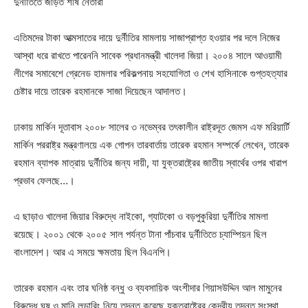
দুর্নীতিতে জড়িত শীর্ষ নেতারা
এতিমদের টাকা আত্মসাতের দায়ে দুর্নীতির মামলায় সাজাপ্রাপ্ত হওয়ার পর দলে নিজের
আস্থা ধরে রাখতে পারেননি সাবেক প্রধানমন্ত্রী খালেদা জিয়া। ২০০৪ সালে আওয়ামী
লীগের সমাবেশে গ্রেনেড হামলার পরিকল্পনায় সহযোগিতা ও শেখ হাসিনাকে গুপ্তহত্যার
চেষ্টার দায়ে তারেক রহমানকে সাজা দিয়েছেন আদালত।
ঢাকায় মার্কিন দূতাবাস ২০০৮ সালের ৩ নভেম্বর তৎকালীন রাষ্ট্রদূত জেমস এফ মরিয়ার্টি
মার্কিন পররাষ্ট্র মন্ত্রণালয়ে এক গোপন তারবার্তায় তারেক রহমান সম্পর্কে লেখেন, তারেক
রহমান ব্যাপক মাত্রায় দুর্নীতির জন্য দায়ী, যা যুক্তরাষ্ট্রের জাতীয় স্বার্থের ওপর খারাপ
প্রভাব ফেলছে…।
এ ছাড়াও খালেদা জিয়ার বিরুদ্ধে নাইকো, গ্যাটকো ও বড়পুকুরিয়া দুর্নীতির মামলা
রয়েছে। ২০০১ থেকে ২০০৫ সাল পর্যন্ত টানা পাঁচবার দুর্নীতিতে চ্যাম্পিয়ন ছিল
বাংলাদেশ। আর এ সময়ে ক্ষমতায় ছিল বিএনপি।
তারেক রহমান এবং তার ঘনিষ্ঠ বন্ধু ও ব্যবসায়িক অংশীদার গিয়াসউদ্দিন আল মামুনের
বিরুদ্ধে ঘুষ ও মানি লন্ডারিং নিয়ে তদন্ত করেছে যুক্তরাষ্ট্রের কেন্দ্রীয় তদন্ত সংস্থা