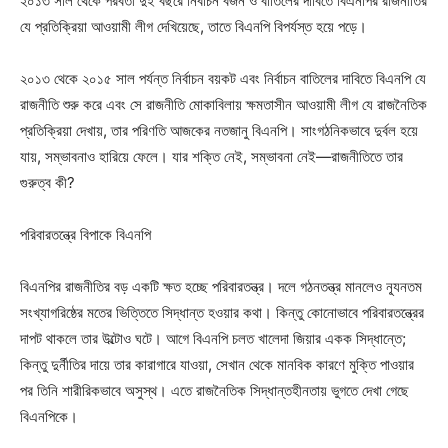
২০১৩ সাল থেকে পরবর্তী দুই বছরে নির্বাচন বর্জন ও বাতিলের দাবিতে বিএনপির রাজনীতির
যে প্রতিক্রিয়া আওয়ামী লীগ দেখিয়েছে, তাতে বিএনপি বিপর্যস্ত হয়ে পড়ে।
২০১৩ থেকে ২০১৫ সাল পর্যন্ত নির্বাচন বয়কট এবং নির্বাচন বাতিলের দাবিতে বিএনপি যে
রাজনীতি শুরু করে এবং সে রাজনীতি মোকাবিলায় ক্ষমতাসীন আওয়ামী লীগ যে রাজনৈতিক
প্রতিক্রিয়া দেখায়, তার পরিণতি আজকের নতজানু বিএনপি। সাংগঠনিকভাবে দুর্বল হয়ে
যায়, সম্ভাবনাও হারিয়ে ফেলে। যার শক্তি নেই, সম্ভাবনা নেই—রাজনীতিতে তার
গুরুত্ব কী?
পরিবারতন্ত্রে বিপাকে বিএনপি
বিএনপির রাজনীতির বড় একটি ক্ষত হচ্ছে পরিবারতন্ত্র। দলে গঠনতন্ত্র মানলেও ন্যূনতম
সংখ্যাগরিষ্ঠের মতের ভিত্তিতে সিদ্ধান্ত হওয়ার কথা। কিন্তু কোনোভাবে পরিবারতন্ত্রের
দাপট থাকলে তার উল্টোও ঘটে। আগে বিএনপি চলত খালেদা জিয়ার একক সিদ্ধান্তে;
কিন্তু দুর্নীতির দায়ে তার কারাগারে যাওয়া, সেখান থেকে মানবিক কারণে মুক্তি পাওয়ার
পর তিনি শারীরিকভাবে অসুস্থ। এতে রাজনৈতিক সিদ্ধান্তহীনতায় ভুগতে দেখা গেছে
বিএনপিকে।