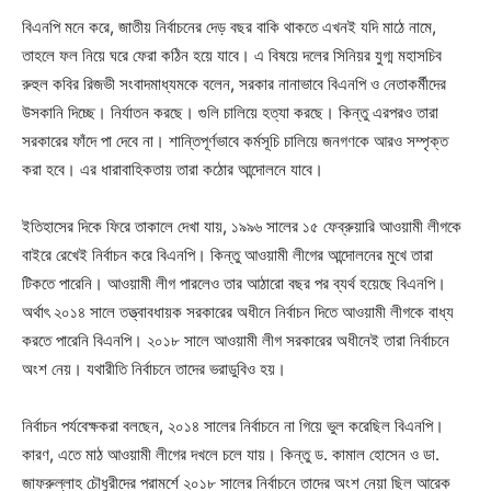
বিএনপি মনে করে, জাতীয় নির্বাচনের দেড় বছর বাকি থাকতে এখনই যদি মাঠে নামে,
তাহলে ফল নিয়ে ঘরে ফেরা কঠিন হয়ে যাবে। এ বিষয়ে দলের সিনিয়র যুগ্ম মহাসচিব
রুহুল কবির রিজভী সংবাদমাধ্যমকে বলেন, সরকার নানাভাবে বিএনপি ও নেতাকর্মীদের
উসকানি দিচ্ছে। নির্যাতন করছে। গুলি চালিয়ে হত্যা করছে। কিন্তু এরপরও তারা
সরকারের ফাঁদে পা দেবে না। শান্তিপূর্ণভাবে কর্মসূচি চালিয়ে জনগণকে আরও সম্পৃক্ত
করা হবে। এর ধারাবাহিকতায় তারা কঠোর আন্দোলনে যাবে।
ইতিহাসের দিকে ফিরে তাকালে দেখা যায়, ১৯৯৬ সালের ১৫ ফেব্রুয়ারি আওয়ামী লীগকে
বাইরে রেখেই নির্বাচন করে বিএনপি। কিন্তু আওয়ামী লীগের আন্দোলনের মুখে তারা
টিকতে পারেনি। আওয়ামী লীগ পারলেও তার আঠারো বছর পর ব্যর্থ হয়েছে বিএনপি।
অর্থাৎ ২০১৪ সালে তত্ত্বাবধায়ক সরকারের অধীনে নির্বাচন দিতে আওয়ামী লীগকে বাধ্য
করতে পারেনি বিএনপি। ২০১৮ সালে আওয়ামী লীগ সরকারের অধীনেই তারা নির্বাচনে
অংশ নেয়। যথারীতি নির্বাচনে তাদের ভরাডুবিও হয়।
নির্বাচন পর্যবেক্ষকরা বলছেন, ২০১৪ সালের নির্বাচনে না গিয়ে ভুল করেছিল বিএনপি।
কারণ, এতে মাঠ আওয়ামী লীগের দখলে চলে যায়। কিন্তু ড. কামাল হোসেন ও ডা.
জাফরুল্লাহ চৌধুরীদের পরামর্শে ২০১৮ সালের নির্বাচনে তাদের অংশ নেয়া ছিল আরেক