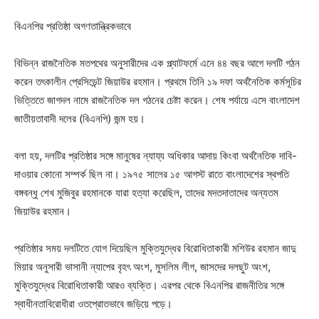
বিএনপির প্রতিষ্ঠা অগণতান্ত্রিকভাবে
বিভিন্ন রাজনৈতিক মতপথের অনুসারীদের এক প্ল্যাটফর্মে এনে ৪৪ বছর আগে দলটি গঠন
করেন তৎকালীন প্রেসিডেন্ট জিয়াউর রহমান। প্রথমে তিনি ১৯ দফা অর্থনৈতিক কর্মসূচির
ভিত্তিতে জাগদল নামে রাজনৈতিক দল গঠনের চেষ্টা করেন। শেষ পর্যায়ে এসে বাংলাদেশ
জাতীয়তাবাদী দলের (বিএনপি) জন্ম হয়।
বলা হয়, দলটির প্রতিষ্ঠার সঙ্গে মানুষের ন্যায্য অধিকার আদায় কিংবা অর্থনৈতিক দাবি-
দাওয়ার কোনো সম্পর্ক ছিল না। ১৯৭৫ সালের ১৫ আগস্ট রাতে বাংলাদেশের স্থপতি
বঙ্গবন্ধু শেখ মুজিবুর রহমানকে যারা হত্যা করেছিল, তাদের মদতদাতাদের অন্যতম
জিয়াউর রহমান।
প্রতিষ্ঠার সময় দলটিতে যোগ দিয়েছিল মুক্তিযুদ্ধের বিরোধিতাকারী মশিউর রহমান জাদু
মিয়ার অনুসারী ভাসানী ন্যাপের বৃহৎ অংশ, মুসলিম লীগ, জাসদের দলছুট অংশ,
মুক্তিযুদ্ধের বিরোধিতাকারী আরও ব্যক্তি। এরপর থেকে বিএনপির রাজনীতির সঙ্গে
স্বাধীনতাবিরোধীরা ওতপ্রোতভাবে জড়িয়ে পড়ে।