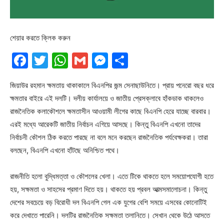
শেয়ার করতে ক্লিক করুন
Facebook
Twitter
WhatsApp
Gmail
Messenger
Share
জিয়াউর রহমান ক্ষমতায় থাকাকালে বিএনপির জন্ম সেনাছাউনিতে। প্রায় পনেরো বছর ধরে
ক্ষমতার বাইরে এই দলটি। দলীয় কার্যালয়ে ও জাতীয় প্রেসক্লাবে হাঁকডাক থাকলেও
রাজনৈতিক কলাকৌশলে ক্ষমতাসীন আওয়ামী লীগের কাছে বিএনপি হেরে যাচ্ছে বারবার।
এরই মধ্যে আরেকটি জাতীয় নির্বাচন এগিয়ে আসছে। কিন্তু বিএনপি এখনো তাদের
নির্বাচনী কৌশল ঠিক করতে পারছে না বলে মনে করছেন রাজনৈতিক পর্যবেক্ষকরা। তারা
বলছেন, বিএনপি এখনো হাঁটছে অনিশ্চিত পথে।
রাজনীতি হলো বুদ্ধিমত্তা ও কৌশলের খেলা। এতে টিকে থাকতে হলে সময়োপযোগী হতে
হয়, সক্ষমতা ও সাহসের প্রমাণ দিতে হয়। থাকতে হয় প্রবল আত্মসমালোচনা। কিন্তু
দেশের সবচেয়ে বড় বিরোধী দল বিএনপি গেল এক যুগের বেশি সময়ে এসবের কোনোটিই
করে দেখাতে পারেনি। দলটির রাজনৈতিক সক্ষমতা তলানিতে। সেখান থেকে উঠে আসতে