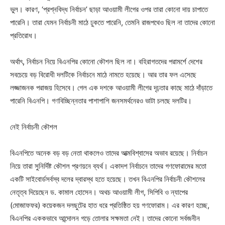
ভুল। কারণ, ‘প্রশ্নবিদ্ধ নির্বাচন’ ছাড়া আওয়ামী লীগের ওপর তারা কোনো দায় চাপাতে
পারেনি। তারা যেমন নির্বাচনী মাঠে ঢুকতে পারেনি, তেমনি রাজপথেও ছিল না তাদের কোনো
প্রতিরোধ।
অর্থাৎ, নির্বাচন নিয়ে বিএনপির কোনো কৌশল ছিল না। বহিরাগতদের পরামর্শে দেশের
সবচেয়ে বড় বিরোধী দলটিকে নির্বাচনে মাঠে নামতে হয়েছে। আর তার ফল এসেছে
লজ্জাজনক পরাজয় হিসেবে। গেল এক দশকে আওয়ামী লীগের দৃঢ়তার কাছে মাঠে দাঁড়াতে
পারেনি বিএনপি। গণবিচ্ছিন্নতার পাশাপাশি জনসমর্থনেরও ভাটা চলছে দলটির।
নেই নির্বাচনী কৌশল
বিএনপিতে অনেক বড় বড় নেতা থাকলেও তাদের আত্মবিশ্বাসের অভাব রয়েছে। নির্বাচন
নিয়ে তারা সুনির্দিষ্ট কৌশল প্রণয়নে ব্যর্থ। একাদশ নির্বাচনে তাদের গণফোরামের মতো
একটি সাইবোর্ডসর্বস্ব দলের দ্বারস্থ হতে হয়েছে। তখন বিএনপির নির্বাচনী কৌশলের
নেতৃত্ব দিয়েছেন ড. কামাল হোসেন। অথচ আওয়ামী লীগ, সিপিবি ও ন্যাপের
(মোজাফফর) কয়েকজন দলছুটের হাত ধরে প্রতিষ্ঠিত হয় গণফোরাম। এর কারণ হচ্ছে,
বিএনপির এককভাবে আন্দোলন গড়ে তোলার সক্ষমতা নেই। তাদের কোনো সর্বজনীন