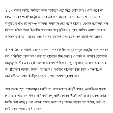
২০১৮ সালের জাতীয় নির্বাচনে দলের মনোনয়ন দেয়া নিয়ে ক্ষোভ ছিল। সেই রেশে দল
ছাড়েন সাবেক পররাষ্ট্রমন্ত্রী ও দলের ভাইস চেয়ারম্যান এম মোরশেদ খান। অনেক
অনুরোধের পরও চট্টগ্রাম-৮ আসনের মনোনয়ন দেয়া হয়নি তাকে। সেখানে মনোনয়ন পান
চট্টগ্রাম দক্ষিণ জেলা বিএনপির আহ্বায়ক আবু সুফিয়ান। প্রায় অর্ধশত আসনে মনোনয়ন
পরিবর্তন করা হয়। তারেক রহমান এসব এককভাবে করেছেন বলে ধারণা করা হচ্ছে।
খালেদা জিয়াকে কারাগারে রেখে একাদশ সংসদ নির্বাচনের আগে প্রধানমন্ত্রীর সঙ্গে সংলাপে
বসা ও নির্বাচনে অংশগ্রহণ করা হয় তারেকের সিদ্ধান্তে। এমনকি ড. কামাল হোসেনের
নেতৃত্বে জাতীয় ঐক্যফ্রন্ট গঠনেও তার সম্মতি ছিল। নতুন-পুরোনোদের এক করে দলকে
সংগঠিত করা দরকার থাকলেও তা হয়নি। বিপরীতে তারেকের সিদ্ধান্ত ও কর্মকাণ্ডে
নেতাকর্মীদের মধ্যে বিভক্তি বেড়েছে। তারা হতাশা প্রকাশ করেন।
গেল বছরের জুনে গণস্বাস্থ্যের ট্রাস্টি ডা. জাফরুল্লাহ চৌধুরী বলেন, অযৌক্তিক ধারণা
নিয়ে বসে আছে বিএনপি। মাঠে-কৌশলে, দুটোর কোনোটিতেই নেই তারা। তাদের মগজ
স্থবির হয়ে আছে। এরা কোনো চেষ্টাই করছে না। তারেক রহমান মনে করেন, কেউ-না-
কেউ তাকে ক্ষমতায় বসিয়ে দেবে।