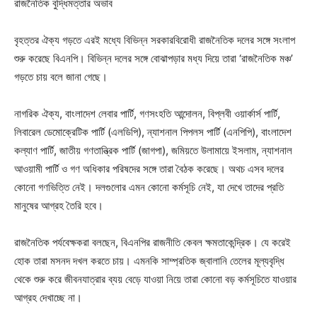
রাজনৈতিক বুদ্ধিমত্তার অভাব
বৃহত্তর ঐক্য গড়তে এরই মধ্যে বিভিন্ন সরকারবিরোধী রাজনৈতিক দলের সঙ্গে সংলাপ
শুরু করেছে বিএনপি। বিভিন্ন দলের সঙ্গে বোঝাপড়ার মধ্য দিয়ে তারা ‘রাজনৈতিক মঞ্চ’
গড়তে চায় বলে জানা গেছে।
নাগরিক ঐক্য, বাংলাদেশ লেবার পার্টি, গণসংহতি আন্দোলন, বিপ্লবী ওয়ার্কার্স পার্টি,
লিবারেল ডেমোক্রেটিক পার্টি (এলডিপি), ন্যাশনাল পিপলস পার্টি (এনপিপি), বাংলাদেশ
কল্যাণ পার্টি, জাতীয় গণতান্ত্রিক পার্টি (জাগপা), জমিয়তে উলামায়ে ইসলাম, ন্যাশনাল
আওয়ামী পার্টি ও গণ অধিকার পরিষদের সঙ্গে তারা বৈঠক করেছে। অথচ এসব দলের
কোনো গণভিত্তি নেই। দলগুলোর এমন কোনো কর্মসূচি নেই, যা দেখে তাদের প্রতি
মানুষের আগ্রহ তৈরি হবে।
রাজনৈতিক পর্যবেক্ষকরা বলছেন, বিএনপির রাজনীতি কেবল ক্ষমতাকেন্দ্রিক। যে করেই
হোক তারা মসনদ দখল করতে চায়। এমনকি সাম্প্রতিক জ্বালানি তেলের মূল্যবৃদ্ধি
থেকে শুরু করে জীবনযাত্রার ব্যয় বেড়ে যাওয়া নিয়ে তারা কোনো বড় কর্মসূচিতে যাওয়ার
আগ্রহ দেখাচ্ছে না।